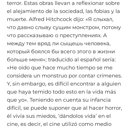
terror. Estas obras llevan a reflexionar sobre
el alejamiento de la sociedad, las fobias y la
muerte. Alfred Hitchcock dijo: «Я слыхал,
что давно слыву сущим монстром, потому
что рассказываю о преступлениях. А
между тем вряд ли сыщешь человека,
который боялся бы всего этого в жизни
больше меня»; traducido al español sería:
«He oído que hace mucho tiempo se me
considera un monstruo por contar crímenes.
Y, sin embargo, es difícil encontrar a alguien
que haya temido todo esto en la vida más
que yo». Teniendo en cuenta su infancia
difícil, se puede suponer que al hacer horror,
él vivía sus miedos, ‘dándolos vida’ en el
cine, es decir, el cine utilizó como medio