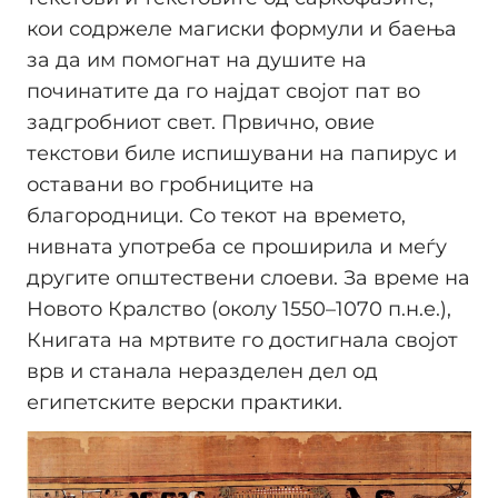
кои содржеле магиски формули и баења
за да им помогнат на душите на
починатите да го најдат својот пат во
задгробниот свет. Првично, овие
текстови биле испишувани на папирус и
оставани во гробниците на
благородници. Со текот на времето,
нивната употреба се проширила и меѓу
другите општествени слоеви. За време на
Новото Кралство (околу 1550–1070 п.н.е.),
Книгата на мртвите го достигнала својот
врв и станала неразделен дел од
египетските верски практики.