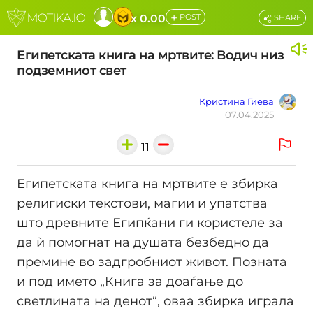
+
x 0.00
POST
SHARE
Египетската книга на мртвите: Водич низ
подземниот свет
Кристина Гиева
07.04.2025
11
Египетската книга на мртвите е збирка
религиски текстови, магии и упатства
што древните Египќани ги користеле за
да ѝ помогнат на душата безбедно да
премине во задгробниот живот. Позната
и под името „Книга за доаѓање до
светлината на денот“, оваа збирка играла