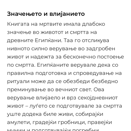
Значењето и влијанието
Книгата на мртвите имала длабоко
значење во животот и смртта на
древните Египќани. Таа го отсликува
нивното силно верување во задгробен
живот и надежта за бесконечно постоење
по смртта. Египќаните верувале дека со
правилна подготовка и спроведување на
ритуали може да се обезбеди безбедно
преминување во вечниот свет. Ова
верување влијаело и врз секојдневниот
живот – луѓето се подготвувале за смртта
уште додека биле живи, собирајќи
амулети, градeјќи гробници, правејќи
мумии и подготвувајќи погребни