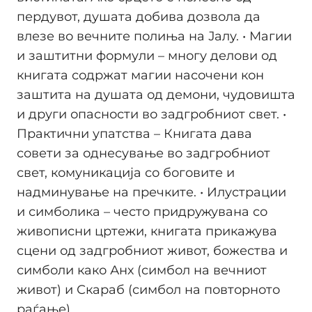
пердувот, душата добива дозвола да
влезе во вечните полиња на Јалу. • Магии
и заштитни формули – многу делови од
книгата содржат магии насочени кон
заштита на душата од демони, чудовишта
и други опасности во задгробниот свет. •
Практични упатства – Книгата дава
совети за однесување во задгробниот
свет, комуникација со боговите и
надминување на пречките. • Илустрации
и симболика – често придружувана со
живописни цртежи, книгата прикажува
сцени од задгробниот живот, божества и
симболи како Анх (симбол на вечниот
живот) и Скараб (симбол на повторното
раѓање).