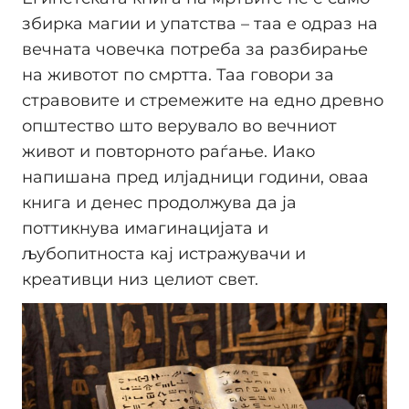
збирка магии и упатства – таа е одраз на
вечната човечка потреба за разбирање
на животот по смртта. Таа говори за
стравовите и стремежите на едно древно
општество што верувало во вечниот
живот и повторното раѓање. Иако
напишана пред илјадници години, оваа
книга и денес продолжува да ја
поттикнува имагинацијата и
љубопитноста кај истражувачи и
креативци низ целиот свет.