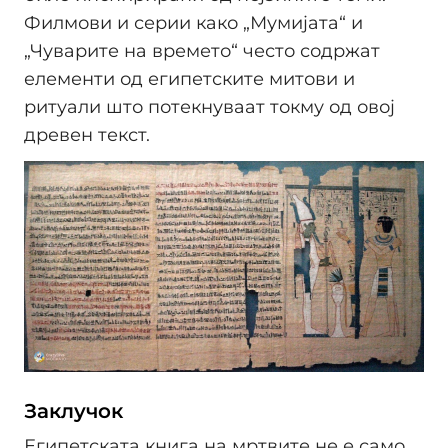
Филмови и серии како „Мумијата“ и
„Чуварите на времето“ често содржат
елементи од египетските митови и
ритуали што потекнуваат токму од овој
древен текст.
Заклучок
Египетската книга на мртвите не е само