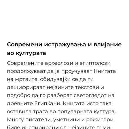
Современи истражувања и влијание
во културата
Современите археолози и египтолози
продолжуваат да ја проучуваат Книгата
на мртвите, обидувајќи се да ги
дешифрираат нејзините текстови и
подобро да го разберат светогледот на
древните Египќани. Книгата исто така
оставила трага во популарната култура.
Многу писатели, уметници и режисери
биле инспирирани од нејзините теми.