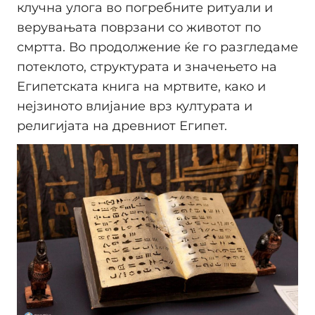
клучна улога во погребните ритуали и
верувањата поврзани со животот по
смртта. Во продолжение ќе го разгледаме
потеклото, структурата и значењето на
Египетската книга на мртвите, како и
нејзиното влијание врз културата и
религијата на древниот Египет.