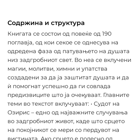
Содржина и структура
Книгата се состои од повеќе од 190
поглавја, од кои секое се однесува на
одредена фаза од патувањето на душата
низ задгробниот свет. Во неа се вклучени
магии, молитви, химни и упатства
создадени за да ја заштитат душата и да
ѝ помогнат успешно да ги совлада
предизвиците што ја очекуваат. Главните
теми во текстот вклучуваат: • Судот на
Озирис – едно од најважните случувања
во задгробниот живот, каде што срцето
на покојникот се мери со пердувот на
вистината. Ако срцето е полесно од