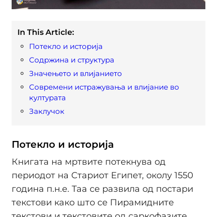
In This Article:
Потекло и историја
Содржина и структура
Значењето и влијанието
Современи истражувања и влијание во
културата
Заклучок
Потекло и историја
Книгата на мртвите потекнува од
периодот на Стариот Египет, околу 1550
година п.н.е. Таа се развила од постари
текстови како што се Пирамидните
текстови и текстовите од саркофазите,