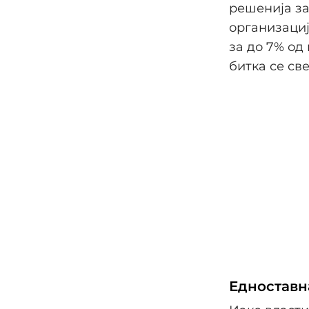
решенија за
организациј
за до 7% од
битка се све
Едноставн