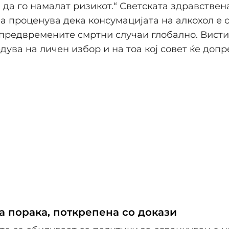
 да го намалат ризикот.“ Светската здравствен
а проценува дека консумацијата на алкохол е 
 предвремените смртни случаи глобално. Вист
дува на личен избор и на тоа кој совет ќе допре
а порака, поткрепена со докази