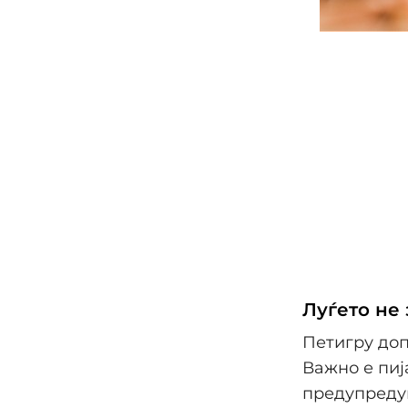
Луѓето не
Петигру доп
Важно е пиј
предупредув