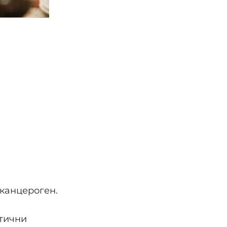
 канцероген.
ктични