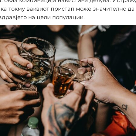
: оваа комбинација навистина делува. Истраж
ка токму ваквиот пристап може значително да
здравјето на цели популации.