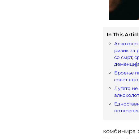
In This Articl
Алкохолот
ризик за р
со смрт, 
деменциј
Броење пи
совет шт
Луѓето не
алкохолот
Едноставн
поткрепен
комбинира с