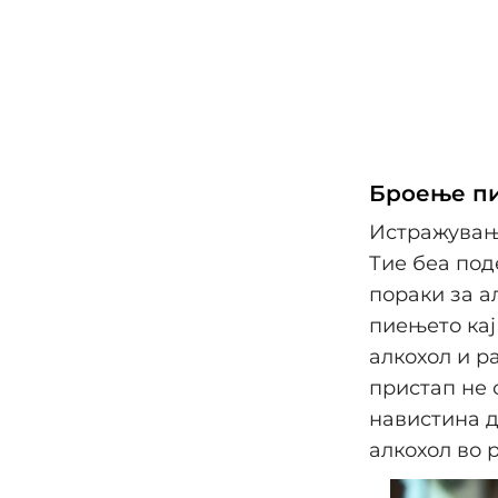
Броење пи
Истражување
Тие беа под
пораки за а
пиењето кај
алкохол и ра
пристап не 
навистина д
алкохол во 