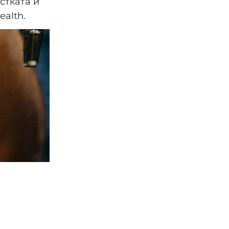
стката и
ealth.