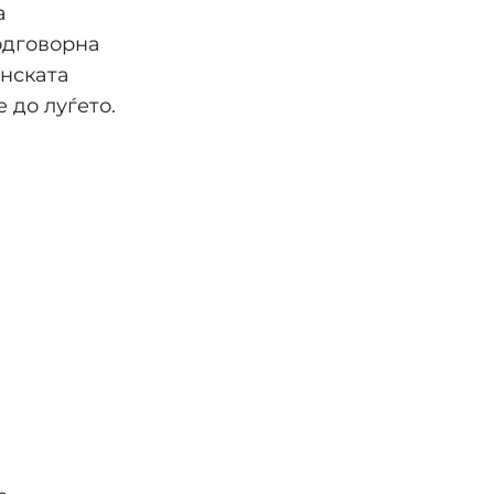
а
одговорна
инската
 до луѓето.