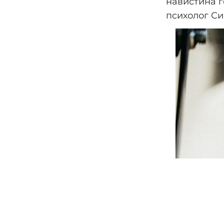
навистина г
психолог Сим