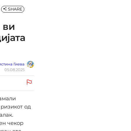
SHARE
 ви
ијата
стина Гиева
05.08.2025
намали
 ризикот од
алак.
ен чекор