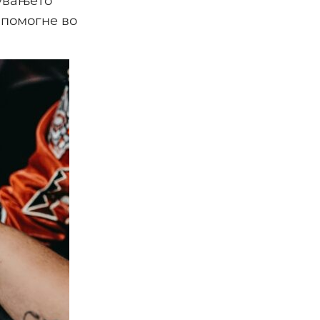
увањето
 помогне во