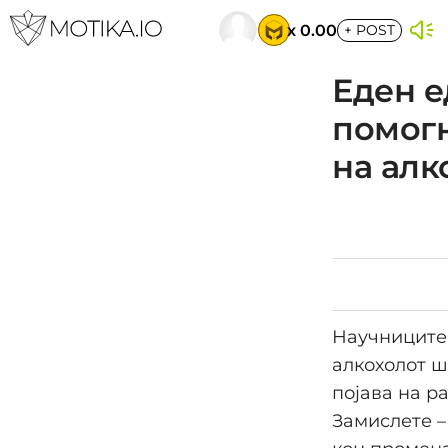
x 0.00
+
POST
Еден е
помогн
на алк
Научниците 
алкохолот ш
појава на р
Замислете –