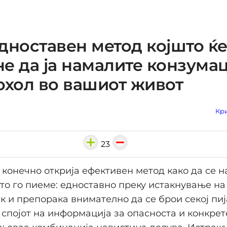
дноставен метод којшто ќе
е да ја намалите конзумац
охол во вашиот живот
Кри
23
конечно открија ефективен метод како да се 
то го пиеме: едноставно преку истакнување на
ак и препорака внимателно да се брои секој пиј
 спојот на информација за опасноста и конкрет