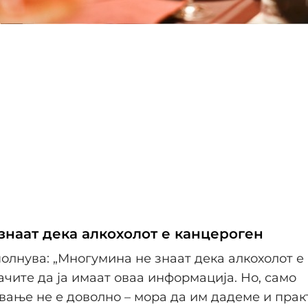
 знаат дека алкохолот е канцероген
олнува: „Многумина не знаат дека алкохолот е
ачите да ја имаат оваа информација. Но, само
ање не е доволно – мора да им дадеме и пра