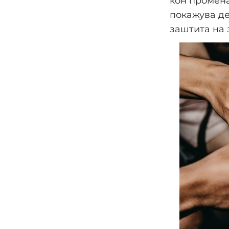
кон промена
покажува де
заштита на 