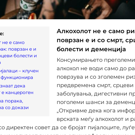
Алкохолот не е само ри
e:
поврзан е и со смрт, с
 не е само
болести и деменција
ак: поврзан е и
срцеви болести и
Консумирањето преголеми
а
алкохол не води само до ра
јалаци – клучен
поврзува и со зголемен ри
о функционира
предвремена смрт, срцеви
 знаат дека
 е канцероген
заболувања, дигестивни п
а порака,
поголеми шанси за деменц
а со докази
„Откривме дека кога инфор
врската меѓу алкохолот и р
о директен совет да се бројат пијалоците, луѓе