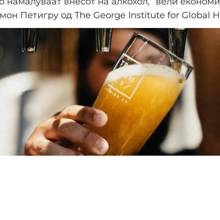
о намалуваат внесот на алкохол,“ вели економи
он Петигру од The George Institute for Global H