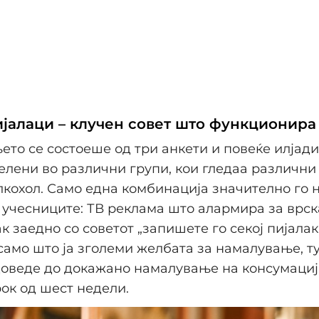
јалаци – клучен совет што функционира
то се состоеше од три анкети и повеќе илјади
елени во различни групи, кои гледаа различни
лкохол. Само една комбинација значително го
 учесниците: ТВ реклама што алармира за врск
к заедно со советот „запишете го секој пијалак“
само што ја зголеми желбата за намалување, т
оведе до докажано намалување на консумациј
рок од шест недели.