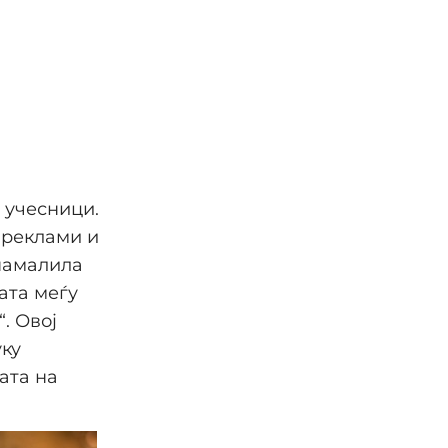
 учесници.
 реклами и
 намалила
ата меѓу
. Овој
уку
ата на