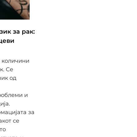
зик за рак:
рцеви
 количини
к. Се
зик од
роблеми и
ија.
мацијата за
акот се
то