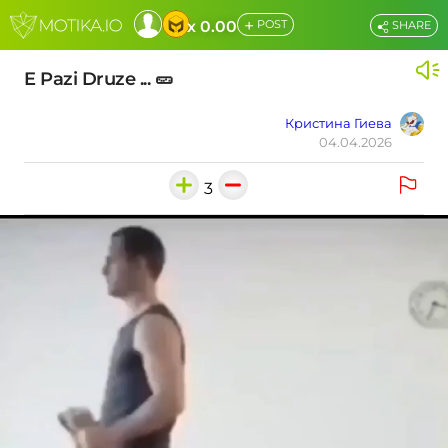
+
x 0.00
POST
SHARE
E Pazi Druze ... 🥒
Кристина Гиева
04.04.2026
3