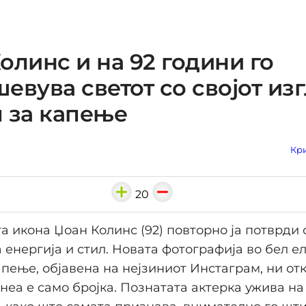
олинс и на 92 години го
евува светот со својот из
 за капење
Кри
20
а икона Џоан Колинс (92) повторно ја потврди 
 енергија и стил. Новата фотографија во бел е
апење, објавена на нејзиниот Инстаграм, ни от
 неа е само бројка. Познатата актерка ужива на