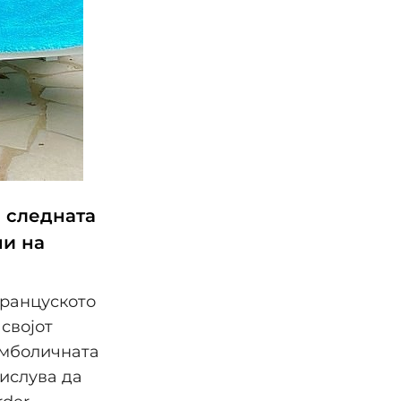
а следната
ни на
француското
својот
имболичната
ислува да