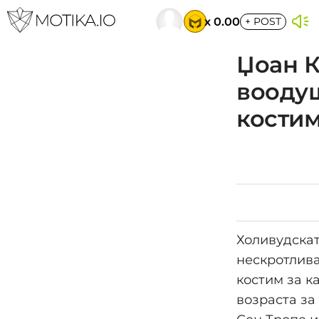
x 0.00
+
POST
Џоан К
воодуш
костим
Холивудскат
нескротлива
костим за к
возраста за