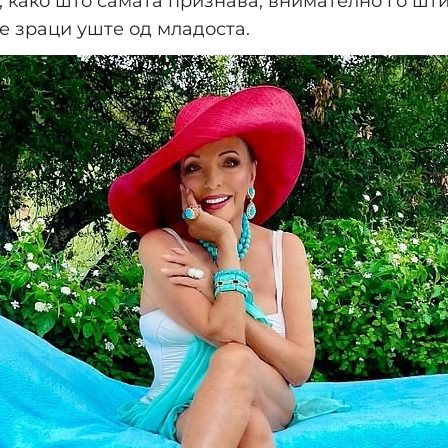
, како што самата признава, внимателно го шт
е зраци уште од младоста.