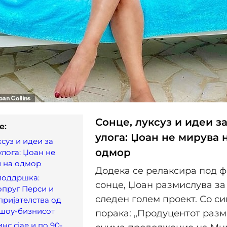
Сонце, луксуз и идеи з
e:
улога: Џоан не мирува 
ксуз и идеи за
одмор
улога: Џоан не
и на одмор
Додека се релаксира под 
поддршка:
сонце, Џоан размислува за 
опруг Перси и
следен голем проект. Со с
пријателства од
 шоу-бизнисот
порака: „Продуцентот разм
нс сјае и по 90-