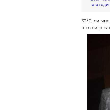
тата годи
32°C, си ми
што си ја с