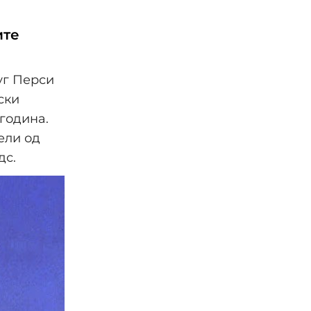
ите
уг Перси
ски
година.
ели од
дс.