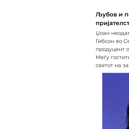
Љубов и п
пријателс
Џoaн неодам
Гибсон во С
продуцент о
Меѓу гостит
светот на за