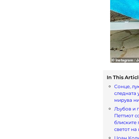
In This Articl
Сонце, лу
следната 
мирува н
Љубов и 
Петтиот с
блиските 
светот на
Џоан Коли