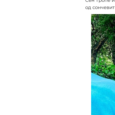
Сен Тропе и
од сончевит