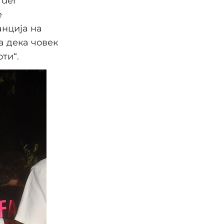
rder
е
анција на
а дека човек
ти“.