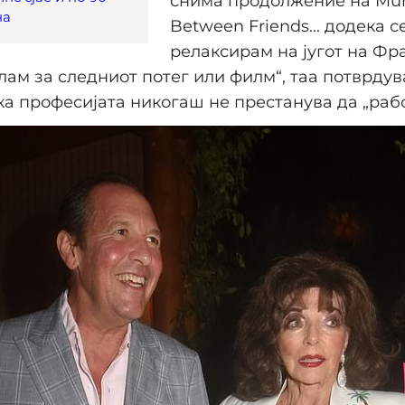
снима продолжение на Mu
на
Between Friends... додека с
релаксирам на југот на Фр
слам за следниот потег или филм“, таа потврдув
ака професијата никогаш не престанува да „рабо