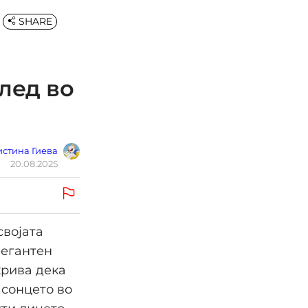
SHARE
глед во
стина Гиева
20.08.2025
својата
легантен
крива дека
 сонцето во