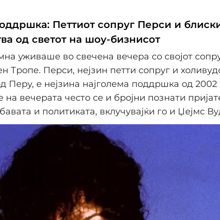
оддршка: Петтиот сопруг Перси и блиск
тва од светот на шоу-бизнисот
на уживаше во свечена вечера со својот сопр
ен Тропе. Перси, нејзин петти сопруг и холивуд
д Перу, е нејзина најголема поддршка од 2002 
е на вечерата често се и бројни познати пријат
бавата и политиката, вклучувајќи го и Џејмс Ву