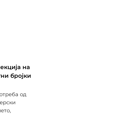
рекција на
ни бројки
отреба од
серски
ето,