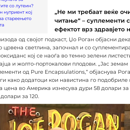
ите со лутеин?
„Не ми требаат веќе оч
н нутриент кој
ва стареењето
читање“ – суплементи с
та
ефектот врз здравјето 
пизода од својот подкаст, Џо Роган објасни дек
 црвена светлина, започнал и со суплементир
иоксиданс кој се наоѓа во темно зелени листест
јајца и жолто-портокалови плодови. „Јас земам
лементи од Pure Encapsulations,“ објаснува Рога
ги како додатоци кои навистина го подобриле
а цена во Америка изнесува дури 58 долари за 
долари за 120.