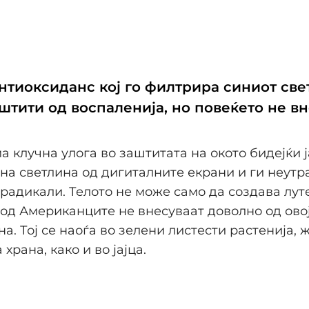
антиоксиданс кој го филтрира синиот св
штити од воспаленија, но повеќето не в
а клучна улога во заштитата на окото бидејќи 
на светлина од дигиталните екрани и ги неут
радикали. Телото не може само да создава луте
од Американците не внесуваат доволно од ово
а. Тој се наоѓа во зелени листести растенија, 
храна, како и во јајца.