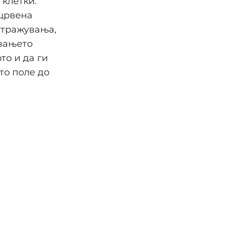
клетки.
 црвена
стражувања,
авањето
то и да ги
то поле до