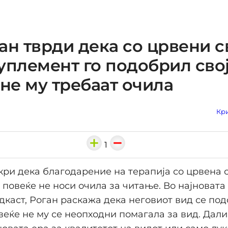
ан тврди дека со црвени с
уплемент го подобрил свој
 не му требаат очила
Кри
1
кри дека благодарение на терапија со црвена 
 повеќе не носи очила за читaње. Во најновата
дкаст, Роган раскажа дека неговиот вид се под
веќе не му се неопходни помагала за вид. Дали