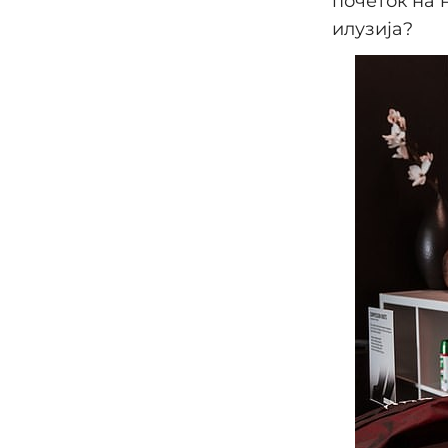
почеток на 
илузија?