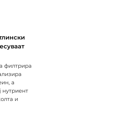
етлински
несуваат
ја филтрира
рализира
ин, а
ј нутриент
жолта и