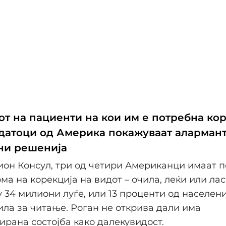
от на пациенти на кои им е потребна ко
одатоци од Америка покажуваат алармант
ни решенија
он Консул, три од четири Американци имаат п
ма на корекција на видот – очила, леќи или ла
у 34 милиони луѓе, или 13 проценти од населени
ила за читање. Роган не открива дали има
ирана состојба како далекувидост.