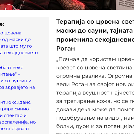
Терапија со црвена све
e:
маски до сауни, тајната
со црвена
променила секојдневие
– од маски до
ната што му го
Роган
а секојдневието
„Почнав да користам црвен
кревет со црвена светлина.
ебаат веќе
читање“ –
огромна разлика. Огромна 
и со лутеин и
вели Роган за својот нов р
рз здравјето на
терапија всушност најчесто
за третирање кожа, но се п
антиоксиданс
лтрира синиот
докази дека може да помог
и спектар и
подобрување на видот, на
воспаленија, но
болки, дури и за потенција
не внесуваат