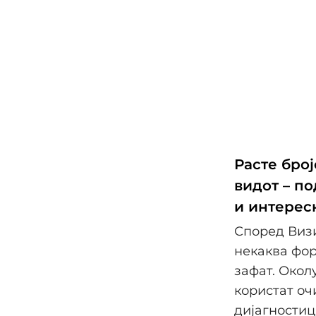
Расте број
видот – п
и интерес
Според Визи
некаква фор
зафат. Окол
користат оч
дијагностиц