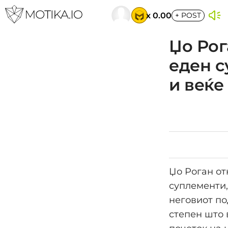
x 0.00
+
POST
Џо Рог
еден с
и веќе
Џо Роган от
суплементи,
неговиот по
степен што 