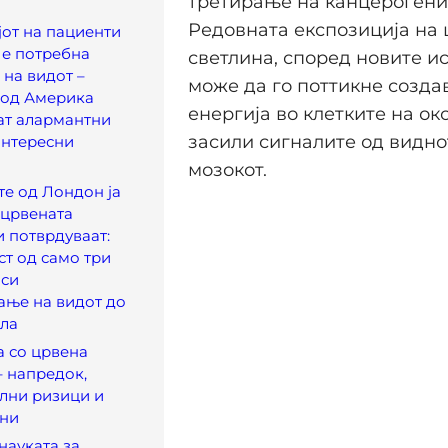
третирање на канцерогени 
Редовната експозиција на
јот на пациенти
 е потребна
светлина, според новите и
 на видот –
може да го поттикне созд
 од Америка
енергија во клетките на око
ат алармантни
засили сигналите од видно
интересни
мозокот.
е од Лондон ја
 црвената
и потврдуваат:
т од само три
оси
ање на видот до
ела
а со црвена
– напредок,
лни ризици и
ени
науката за