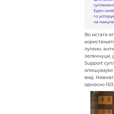
суплемент
Eден силе
го успору
на макула
Во истата е
користењето
лутеин, ант
зеленчуци, 
Support суп
опишувајќи 
вид. Нивнат
односно 103 