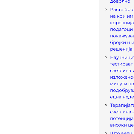
доволно
Расте бро
на кои им
корекција
податоци
покажува
бројки и 
решенија
Научницит
тестираат
светлина 
изложенос
минути н
подобрув
една нед
Терапијат
светлина 
потенција
високи ц
Што вели 