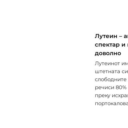
Лутеин – 
спектар и 
доволно
Лутеинот им
штетната си
слободните 
речиси 80% 
преку исхран
портокалова 