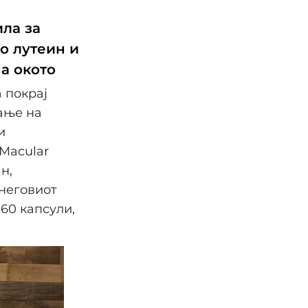
ила за
о лутеин и
на окото
а покрај
ање на
и
 Macular
н,
 неговиот
60 капсули,