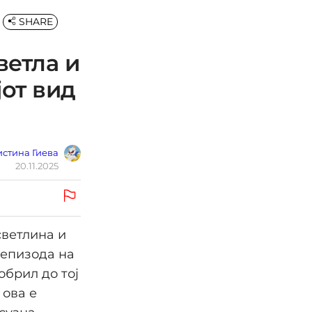
SHARE
ветла и
от вид
стина Гиева
20.11.2025
светлина и
 епизода на
обрил до тој
 ова е