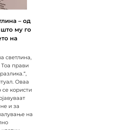
тлина – од
 што му го
то на
а светлина,
 Тоа прави
разлика.“,
итуал. Оваа
 се користи
ојавуваат
не и за
малување на
лно