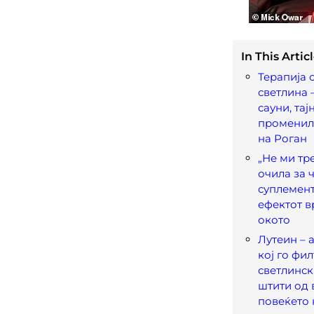
In This Articl
Терапија 
светлина 
сауни, тај
променил
на Роган
„Не ми тр
очила за 
суплемент
ефектот в
окото
Лутеин – 
кој го фи
светлинск
штити од 
повеќето 