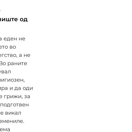
—
ниште од
а еден не
ето во
гство, а не
 Во раните
увал
лигиозен,
ра и да оди
е грижи, за
 подготвен
се викал
измениле.
нема