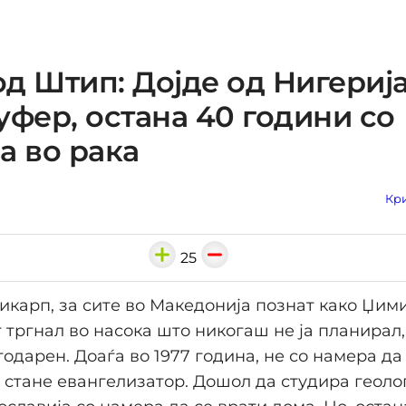
д Штип: Дојде од Нигерија
уфер, остана 40 години со
а во рака
Кри
25
карп, за сите во Македонија познат како Џими,
 тргнал во насока што никогаш не ја планирал,
годарен. Доаѓа во 1977 година, не со намера да
да стане евангелизатор. Дошол да студира геоло