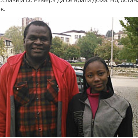
ославија со намера да се врати дома. Но, оста
к.