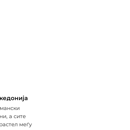
кедонија
имански
и, а сите
растел меѓу