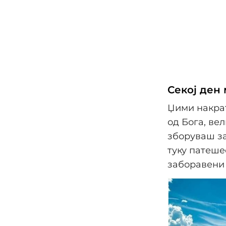
Секој ден 
Џими накрат
од Бога, ве
зборуваш за
туку патеше
заборавени 