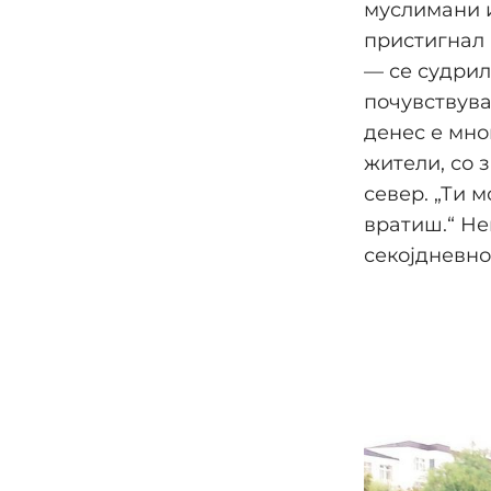
муслимани и
пристигнал 
— се судрил
почувствува
денес е мно
жители, со 
север. „Ти 
вратиш.“ Не
секојдневно