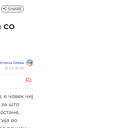
SHARE
 со
стина Гиева
25.04.2026
 е човек чиј
 за што
 остане,
гија во