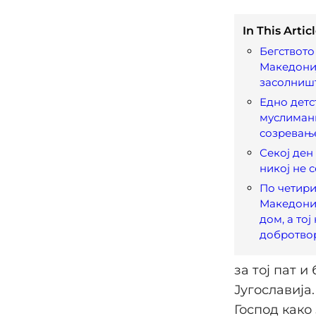
In This Articl
Бегството
Македони
засолништ
Едно детс
муслиман
созревањ
Секој ден 
никој не 
По четир
Македониј
дом, а тој
добротво
за тој пат и
Југославија.
Господ како