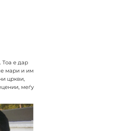
 Тоа е дар
не мари и им
ни цркви,
ецении, меѓу