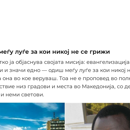
меѓу луѓе за кои никој не се грижи
ко ја објаснува својата мисија: евангелизација.
ли и значи едно — одиш меѓу луѓе за кои никој 
 она во кое веруваш. Тоа не е проповед во пол
ствие низ градови и места во Македонија, со д
и неми светови.