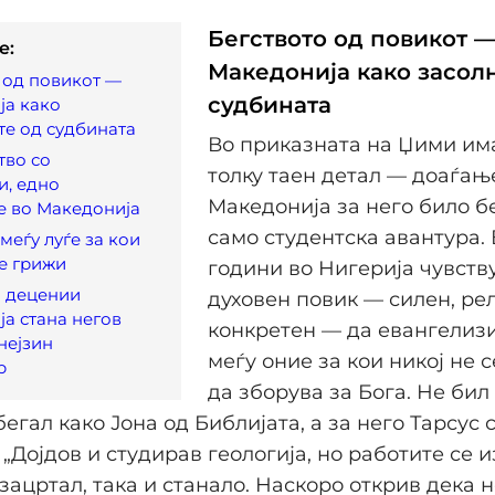
Бегството од повикот 
e:
Македонија како засол
 од повикот —
судбината
ја како
е од судбината
Во приказната на Џими им
тво со
толку таен детал — доаѓањ
и, едно
Македонија за него било бе
е во Македонија
само студентска авантура.
меѓу луѓе за кои
се грижи
години во Нигерија чувств
и децении
духовен повик — силен, ре
а стана негов
конкретен — да евангелизи
 нејзин
меѓу оние за кои никој не с
р
да зборува за Бога. Не бил
 бегал како Јона од Библијата, а за него Тарсус 
 „Дојдов и студирав геологија, но работите се 
 зацртал, така и станало. Наскоро открив дека 