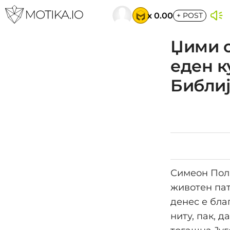
x 0.00
+
POST
Џими о
еден к
Библиј
Симеон Поли
животен пат
денес е бла
ниту, пак, 