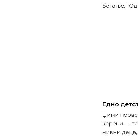
бегање.“ Од 
Едно детс
Џими порасн
корени — та
нивни деца,