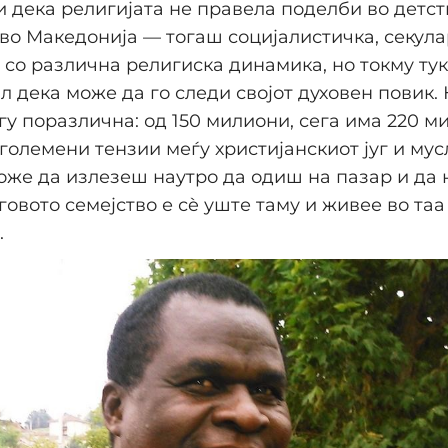
 дека религијата не правела поделби во детст
во Македонија — тогаш социјалистичка, секул
 со различна религиска динамика, но токму ту
л дека може да го следи својот духовен повик.
гу поразлична: од 150 милиони, сега има 220 м
зголемени тензии меѓу христијанскиот југ и му
може да излезеш наутро да одиш на пазар и да 
говото семејство е сè уште таму и живее во таа
.