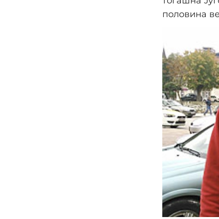
тогашна Југ
половина ве