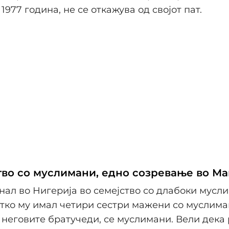
1977 година, не се откажува од својот пат.
тво со муслимани, едно созревање во Ма
ал во Нигерија во семејство со длабоки мусл
тко му имал четири сестри мажени со муслиман
 неговите братучеди, се муслимани. Вели дека 