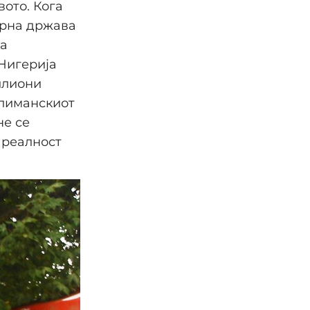
вото. Кога
арна држава
ка
 Нигерија
илиони
слиманскиот
не се
 реалност