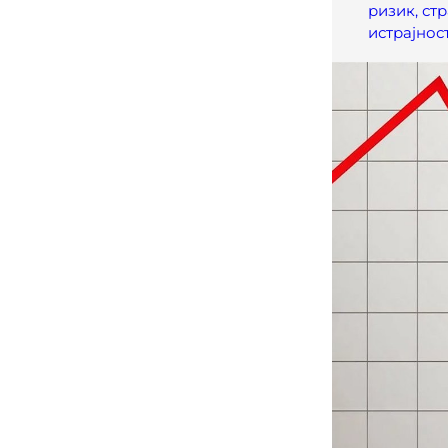
ризик, стр
истрајнос