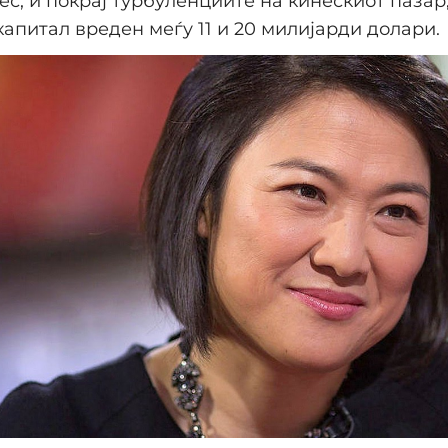
ес, и покрај турбуленциите на кинескиот пазар,
капитал вреден меѓу 11 и 20 милијарди долари.