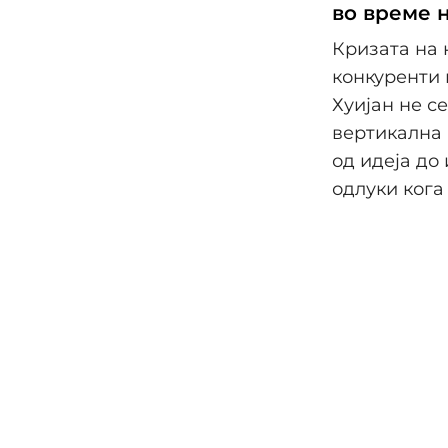
во време 
Кризата на 
конкуренти 
Хуијан не с
вертикална 
од идеја до
одлуки кога