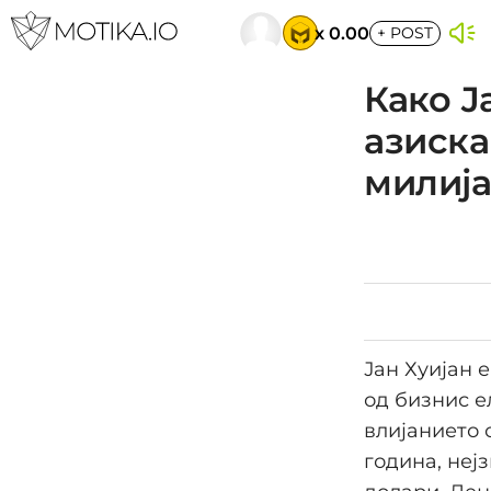
x 0.00
+
POST
Како Ј
азиска
милија
Јан Хуијан 
од бизнис е
влијанието 
година, неј