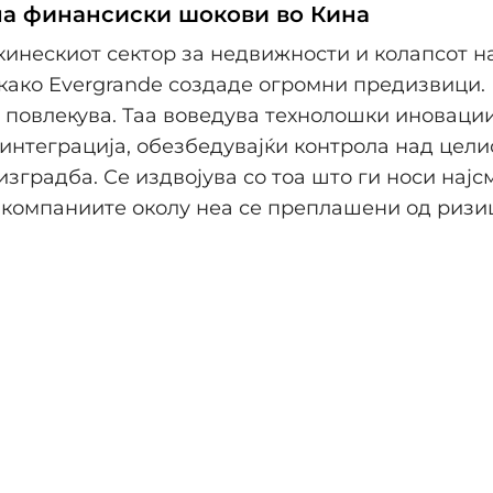
на финансиски шокови во Кина
кинескиот сектор за недвижности и колапсот н
како Evergrande создаде огромни предизвици. 
е повлекува. Таа воведува технолошки иноваци
интеграција, обезбедувајќи контрола над цели
 изградба. Се издвојува со тоа што ги носи нај
 компаниите околу неа се преплашени од ризи