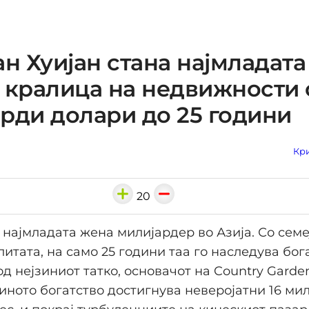
ан Хуијан стана најмладата
 кралица на недвижности с
рди долари до 25 години
Кри
20
е најмладата жена милијардер во Азија. Со сем
литата, на само 25 години таа го наследува бог
од нејзиниот татко, основачот на Country Garde
зиното богатство достигнува неверојатни 16 ми