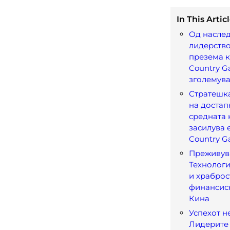
In This Articl
Од наслед
лидерство:
презема к
Country G
зголемува
Стратешка
на достап
средната 
засилува 
Country G
Преживув
Технологи
и храброс
финансис
Кина
Успехот не
Лидерите 