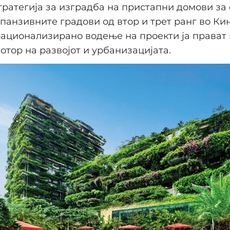
тратегија за изградба на пристапни домови за
спанзивните градови од втор и трет ранг во Ки
ационализирано водење на проекти ја прават
отор на развојот и урбанизацијата.