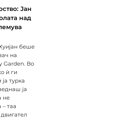
ство: Јан
олата над
олемува
 Хуијан беше
вач на
y Garden. Во
о ѝ ги
 ја турка
веднаш ја
а не
 – таа
 двигател