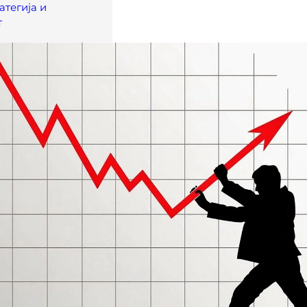
атегија и
т