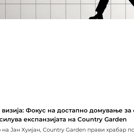
 визија: Фокус на достапно домување за
асилува експанзијата на Country Garden
 на Јан Хуијан, Country Garden прави храбар по