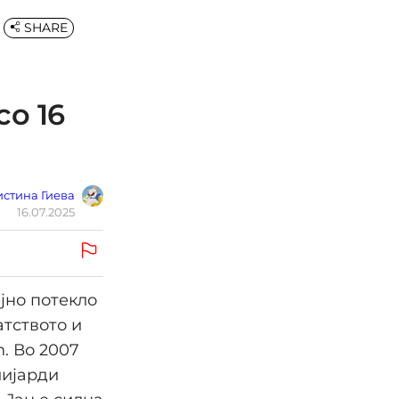
SHARE
о 16
стина Гиева
16.07.2025
ејно потекло
атството и
n. Во 2007
лијарди