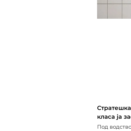
Стратешка
класа ја з
Под водство