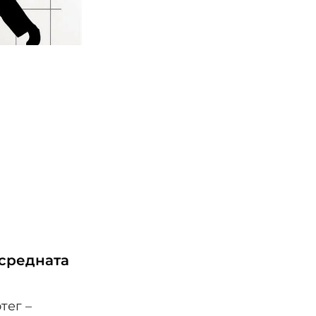
 средната
тег –