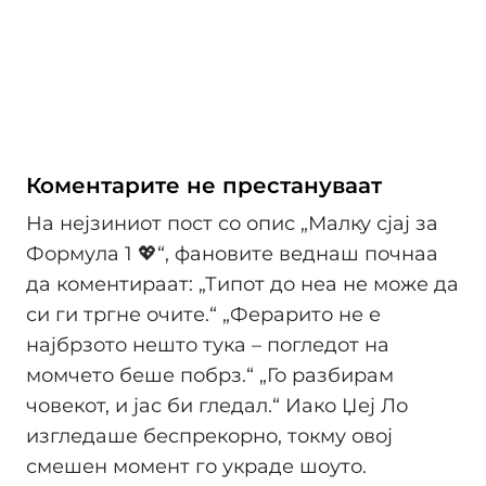
Коментарите не престануваат
На нејзиниот пост со опис „Малку сјај за
Формула 1 💖“, фановите веднаш почнаа
да коментираат: „Типот до неа не може да
си ги тргне очите.“ „Ферарито не е
најбрзото нешто тука – погледот на
момчето беше побрз.“ „Го разбирам
човекот, и јас би гледал.“ Иако Џеј Ло
изгледаше беспрекорно, токму овој
смешен момент го украде шоуто.