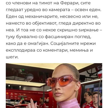
со членови на тимот на Ферари, сите
гледаат уредно во камерата – освен еден.
Еден од механичарите, несвесно или не,
наместо во објективот, гледа директно во
неа. И тоа не со некое скришно ѕиркање –
туку буквално со фасциниран поглед,
како да е омаѓијан. Социјалните мрежи
експлодираа со коментари, мемиња и
шеги.