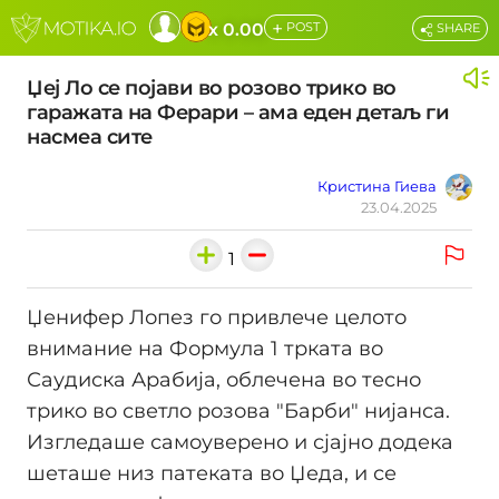
+
x 0.00
POST
SHARE
Џеј Ло се појави во розово трико во
гаражата на Ферари – ама еден детаљ ги
насмеа сите
Кристина Гиева
23.04.2025
1
Џенифер Лопез го привлече целото
внимание на Формула 1 трката во
Саудиска Арабија, облечена во тесно
трико во светло розова "Барби" нијанса.
Изгледаше самоуверено и сјајно додека
шеташе низ патеката во Џеда, и се