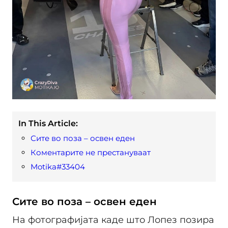
In This Article:
Сите во поза – освен еден
Коментарите не престануваат
Motika#33404
Сите во поза – освен еден
На фотографијата каде што Лопез позира