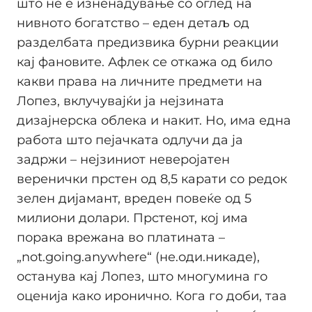
што не е изненадување со оглед на
нивното богатство – еден детаљ од
разделбата предизвика бурни реакции
кај фановите. Афлек се откажа од било
какви права на личните предмети на
Лопез, вклучувајќи ја нејзината
дизајнерска облека и накит. Но, има една
работа што пејачката одлучи да ја
задржи – нејзиниот неверојатен
веренички прстен од 8,5 карати со редок
зелен дијамант, вреден повеќе од 5
милиони долари. Прстенот, кој има
порака врежана во платината –
„not.going.anywhere“ (не.оди.никаде),
останува кај Лопез, што многумина го
оценија како иронично. Кога го доби, таа