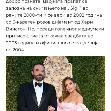
добро позната. Двојката првпат се
запозна на снимањето на „Gigli“ во
раните 2000-ти и се вери во 2002 година
со 6-каратен розов дијамант од Хари
Винстон. Но, поради големиот медиумски
притисок, тие ја откажаа свадбата во
2003 година и официјално се разделија
во 2004.