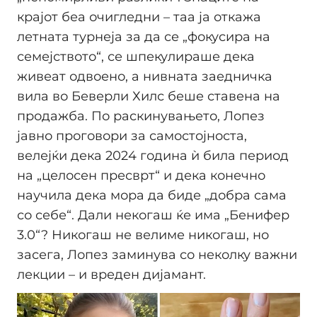
крајот беа очигледни – таа ја откажа
летната турнеја за да се „фокусира на
семејството“, се шпекулираше дека
живеат одвоено, а нивната заедничка
вила во Беверли Хилс беше ставена на
продажба. По раскинувањето, Лопез
јавно проговори за самостојноста,
велејќи дека 2024 година ѝ била период
на „целосен пресврт“ и дека конечно
научила дека мора да биде „добра сама
со себе“. Дали некогаш ќе има „Бенифер
3.0“? Никогаш не велиме никогаш, но
засега, Лопез заминува со неколку важни
лекции – и вреден дијамант.