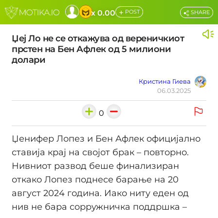
+
x 0.00
POST
SHARE
Џеј Ло не се откажува од вереничкиот
прстен на Бен Афлек од 5 милиони
долари
Кристина Гиева
06.03.2025
0
Џенифер Лопез и Бен Афлек официјално
ставија крај на својот брак – повторно.
Нивниот развод беше финализиран
откако Лопез поднесе барање на 20
август 2024 година. Иако ниту еден од
нив не бара сopружничка поддршка –