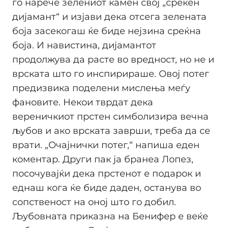
го нарече зелениот камен свој „среќен
дијамант“ и изјави дека отсега зелената
боја засекогаш ќе биде нејзина среќна
боја. И навистина, дијамантот
продолжува да расте во вредност, но не и
врската што го инспирираше. Овој потег
предизвика поделени мислења меѓу
фановите. Некои тврдат дека
вереничкиот прстен симболизира вечна
љубов и ако врската заврши, треба да се
врати. „Очајнички потег,“ напиша еден
коментар. Други пак ја бранеа Лопез,
посочувајќи дека прстенот е подарок и
еднаш кога ќе биде даден, останува во
сопственост на оној што го добил.
Љубовната приказна на Бенифер е веќе