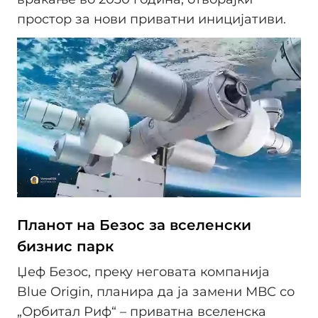
простор за нови приватни иницијативи.
Планот на Безос за вселенски
бизнис парк
Џеф Безос, преку неговата компанија
Blue Origin, планира да ја замени МВС со
„Орбитал Риф“ – приватна вселенска