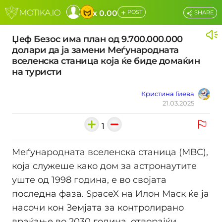
+
x 0.00
POST
SHARE
Џеф Безос има план од 9.700.000.000
долари да ја замени Меѓународната
вселенска станица која ќе биде домаќин
на туристи
Кристина Гиева
21.03.2025
1
Mеѓународната вселенска станица (МВС),
која служеше како дом за астронаутите
уште од 1998 година, е во својата
последна фаза. SpaceX на Илон Маск ќе ја
насочи кон Земјата за контролирано
враќање во 2030 година, отворајќи