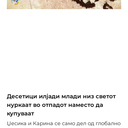
Десетици илјади млади низ светот
нуркаат во отпадот наместо да
купуваат
Џесика и Карина се само дел од глобално