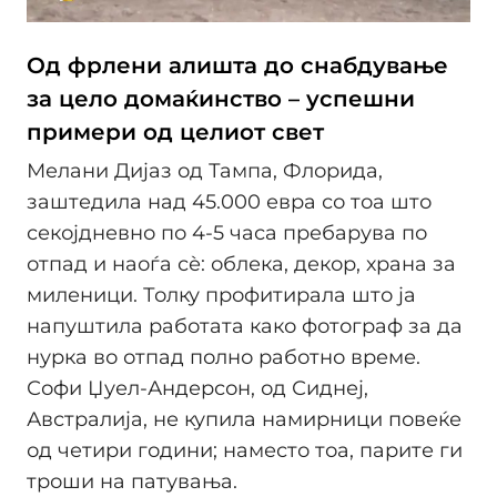
Од фрлени алишта до снабдување
за цело домаќинство – успешни
примери од целиот свет
Мелани Дијаз од Тампа, Флорида,
заштедила над 45.000 евра со тоа што
секојдневно по 4-5 часа пребарува по
отпад и наоѓа сѐ: облека, декор, храна за
миленици. Толку профитирала што ја
напуштила работата како фотограф за да
нурка во отпад полно работно време.
Софи Џуел-Андерсон, од Сиднеј,
Австралија, не купила намирници повеќе
од четири години; наместо тоа, парите ги
троши на патувања.