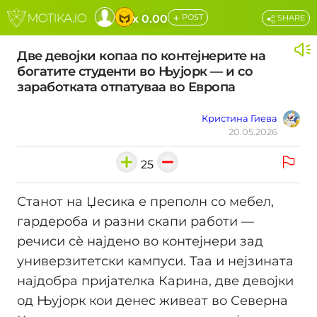
+
x 0.00
POST
SHARE
Две девојки копаа по контејнерите на
богатите студенти во Њујорк — и со
заработката отпатуваа во Европа
Кристина Гиева
20.05.2026
25
Станот на Џесика е преполн со мебел,
гардероба и разни скапи работи —
речиси сѐ најдено во контејнери зад
универзитетски кампуси. Таа и нејзината
најдобра пријателка Карина, две девојки
од Њујорк кои денес живеат во Северна