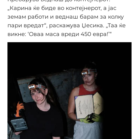
„Карина ќе биде во контејнерот, а јас
земам работи и веднаш барам за колку
пари вредат“, раскажува Џесика. „Таа ќе
викне: ‘Оваа маса вреди 450 евра!’“