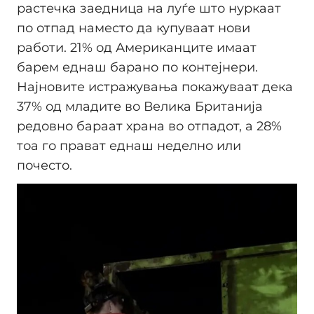
растечка заедница на луѓе што нуркаат
по отпад наместо да купуваат нови
работи. 21% од Американците имаат
барем еднаш барано по контејнери.
Најновите истражувања покажуваат дека
37% од младите во Велика Британија
редовно бараат храна во отпадот, а 28%
тоа го прават еднаш неделно или
почесто.