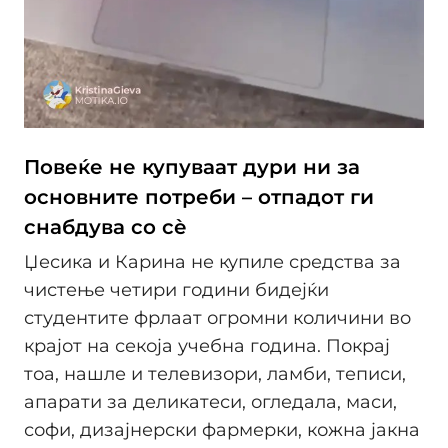
Повеќе не купуваат дури ни за
основните потреби – отпадот ги
снабдува со сѐ
Џесика и Карина не купиле средства за
чистење четири години бидејќи
студентите фрлаат огромни количини вo
крајот на секоја учебна година. Покрај
тоа, нашле и телевизори, ламби, теписи,
апарати за деликатеси, огледала, маси,
софи, дизајнерски фармерки, кожна јакна