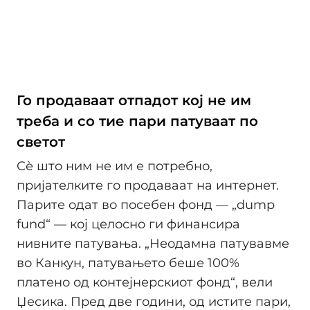
Го продаваат отпадот кој не им
треба и со тие пари патуваат по
светот
Сѐ што ним не им е потребно,
пријателките го продаваат на интернет.
Парите одат во посебен фонд — „dump
fund“ — кој целосно ги финансира
нивните патувања. „Неодамна патувавме
во Канкун, патувањето беше 100%
платено од контејнерскиот фонд“, вели
Џесика. Пред две години, од истите пари,