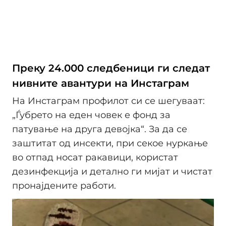
Преку 24.000 следбеници ги следат
нивните авантури на Инстаграм
На Инстаграм профилот си се шегуваат:
„Ѓубрето на еден човек е фонд за
патување на друга девојка“. За да се
заштитат од инсекти, при секое нуркање
во отпад носат ракавици, користат
дезинфекција и детално ги мијат и чистат
пронајдените работи.