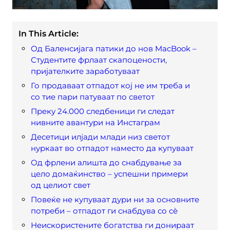
In This Article:
Од Баленсијага патики до нов MacBook –
Студентите фрлаат скапоцености,
пријателките заработуваат
Го продаваат отпадот кој не им треба и
со тие пари патуваат по светот
Преку 24.000 следбеници ги следат
нивните авантури на Инстаграм
Десетици илјади млади низ светот
нуркаат во отпадот наместо да купуваат
Од фрлени алишта до снабдување за
цело домаќинство – успешни примери
од целиот свет
Повеќе не купуваат дури ни за основните
потреби – отпадот ги снабдува со сѐ
Неискористените богатства ги донираат