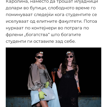
Каролина, наместо да трошат илјадници
долари во бутици, слободното време го
поминуваат следејќи кога студентите се
иселуваат од елитните факултети. Потоа
нуркаат по контејнери во потрага по
фрлени „богатства“ што богатите
студенти ги оставиле зад себе.