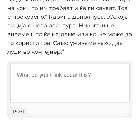
на коишто им требаат и ќе ги сакаат. Тоа
е прекрасно." Карина дополнува: „Секоја
акција е нова авантура. Никогаш не
знаеме што ќе најдеме или кој ќе може да
го користи тоа. Само уживаме како две
луди во контејнер.“
POST