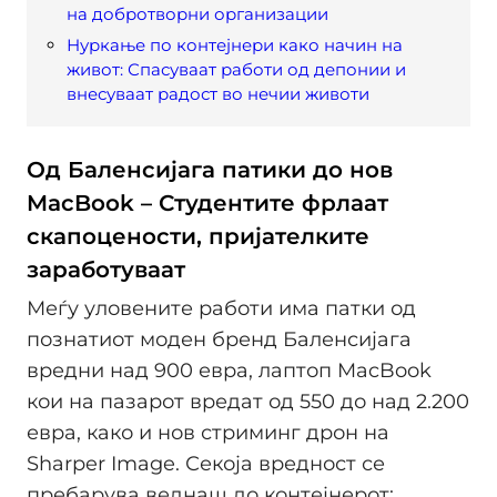
на добротворни организации
Нуркање по контејнери како начин на
живот: Спасуваат работи од депонии и
внесуваат радост во нечии животи
Од Баленсијага патики до нов
MacBook – Студентите фрлаат
скапоцености, пријателките
заработуваат
Меѓу уловените работи има патки од
познатиот моден бренд Баленсијага
вредни над 900 евра, лаптоп MacBook
кои на пазарот вредат од 550 до над 2.200
евра, како и нов стриминг дрон на
Sharper Image. Секоја вредност се
пребарува веднаш до контејнерот: