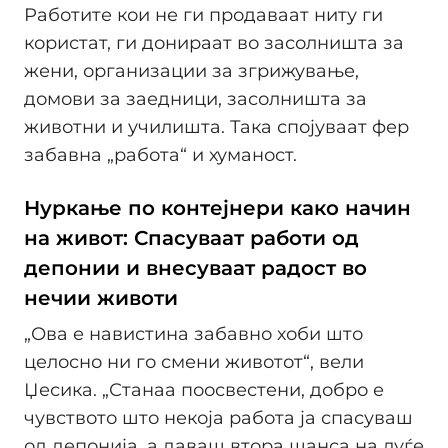
Работите кои не ги продаваат ниту ги
користат, ги донираат во засолништа за
жени, организации за згрижување,
домови за заедници, засолништа за
животни и училишта. Така спојуваат фер
забавна „работа“ и хуманост.
Нуркање по контејнери како начин
на живот: Спасуваат работи од
депонии и внесуваат радост во
нечии животи
„Ова е навистина забавно хоби што
целосно ни го смени животот“, вели
Џесика. „Станаа поосвестени, добро е
чувството што некоја работа ја спасуваш
од депонија, а даваш втора шанса на луѓе