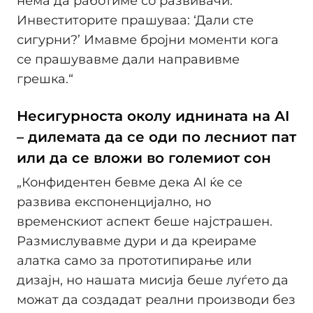
нема да работиме со развивачи.
Инвеститорите прашуваа: ‘Дали сте
сигурни?’ Имавме бројни моменти кога
се прашувавме дали направивме
грешка.“
Несигурноста околу иднината на AI
– дилемата да се оди по лесниот пат
или да се вложи во големиот сон
„Конфидентен бевме дека AI ќе се
развива експоненцијално, но
временскиот аспект беше најстрашен.
Размислувавме дури и да креираме
алатка само за прототипирање или
дизајн, но нашата мисија беше луѓето да
можат да создадат реални производи без