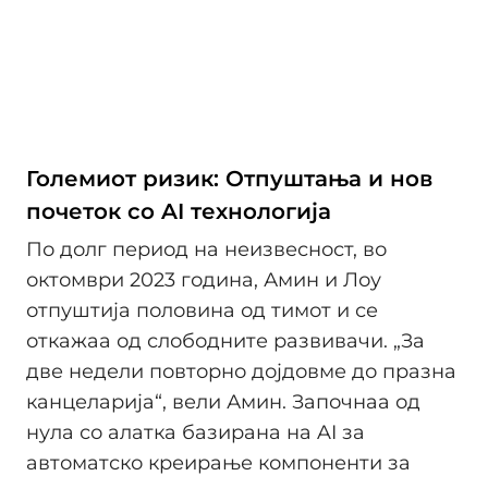
Големиот ризик: Отпуштања и нов
почеток со AI технологија
По долг период на неизвесност, во
октомври 2023 година, Амин и Лоу
отпуштија половина од тимот и се
откажаа од слободните развивачи. „За
две недели повторно дојдовме до празна
канцеларија“, вели Амин. Започнаа од
нула со алатка базирана на AI за
автоматско креирање компоненти за