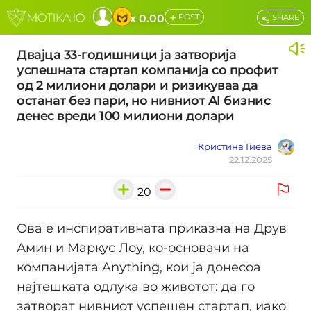
+
x 0.00
POST
SHARE
Двајца 33-годишници ја затворија
успешната стартап компанија со профит
од 2 милиони долари и ризикуваа да
останат без пари, но нивниот AI бизнис
денес вреди 100 милиони долари
Кристина Гиева
22.12.2025
20
Ова е инспиративната приказна на Друв
Амин и Маркус Лоу, ко-основачи на
компанијата Anything, кои ја донесоа
најтешката одлука во животот: да го
затворат нивниот успешен стартап, иако