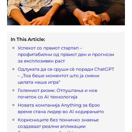
In This Article:
Успехот со првиот стартап –
профитабилни од првиот ден и прогнози
за експлозивен раст
Одлуката да се сруши сè поради ChatGPT
– „Тоа беше моментот што ја смени
целата наша игра“
Големиот ризик: Отпуштања и нов
почеток со AI технологија
Новата компанија Anything за брзо
време стана лидер во AI кодирањето
Корисниците без техничко знаење
создаваат реални апликации