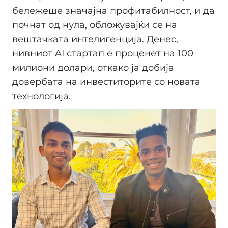
бележеше значајна профитабилност, и да
почнат од нула, обложувајќи се на
вештачката интелигенција. Денес,
нивниот AI стартап е проценет на 100
милиони долари, откако ја добија
довербата на инвеститорите со новата
технологија.