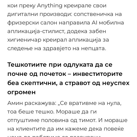
кои преку Anything креирале свои
дигитални производи: сопственичка на
фризерски салон направила AI мобилна
апликација-стилист, додека забен
хигиеничар креирал апликација за
следење на здравјето на непцата.
Тешкотиите при одлуката да се
почне од почеток – инвеститорите
беа скептични, а стравот од неуспех
огромен
Амин раскажува: „Се вративме на нула,
тоа беше тешко. Мораше да ги
отпуштиме половина од тимот. И мораше
на клиентите да им кажеме дека повеќе