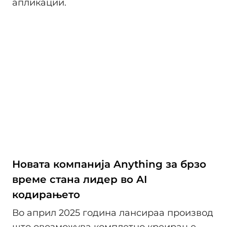
апликации.
Новата компанија Anything за брзо
време стана лидер во AI
кодирањето
Во април 2025 година лансираа производ
што овозможува комплетно креирање