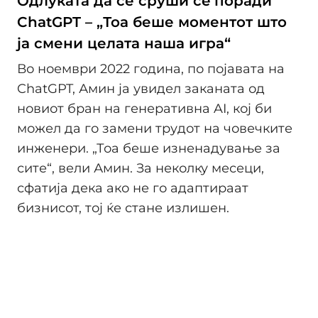
Одлуката да се сруши сè поради
ChatGPT – „Тоа беше моментот што
ја смени целата наша игра“
Во ноември 2022 година, по појавата на
ChatGPT, Амин ја увидел заканата од
новиот бран на генеративна AI, кој би
можел да го замени трудот на човечките
инженери. „Тоа беше изненадување за
сите“, вели Амин. За неколку месеци,
сфатија дека ако не го адаптираат
бизнисот, тој ќе стане излишен.