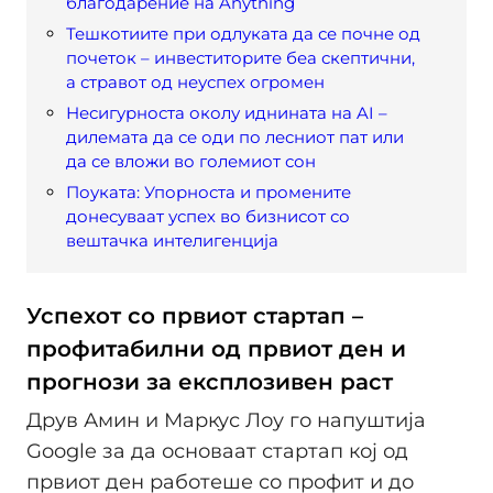
благодарение на Anything
Тешкотиите при одлуката да се почне од
почеток – инвеститорите беа скептични,
а стравот од неуспех огромен
Несигурноста околу иднината на AI –
дилемата да се оди по лесниот пат или
да се вложи во големиот сон
Поуката: Упорноста и промените
донесуваат успех во бизнисот со
вештачка интелигенција
Успехот со првиот стартап –
профитабилни од првиот ден и
прогнози за експлозивен раст
Друв Амин и Маркус Лоу го напуштија
Google за да основаат стартап кој од
првиот ден работеше со профит и до