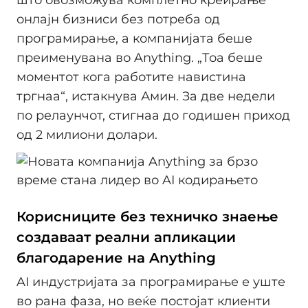
онлајн бизниси без потреба од
програмирање, а компанијата беше
преименувана во Anything. „Тоа беше
моментот кога работите навистина
тргнаа“, истакнува Амин. За две недели
по релаунчот, стигнаа до годишен приход
од 2 милиони долари.
Корисниците без техничко знаење
создаваат реални апликации
благодарение на Anything
AI индустријата за програмирање е уште
во рана фаза, но веќе постојат клиенти