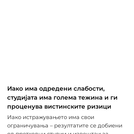
Иако има одредени слабости,
студијата има голема тежина и ги
проценува вистинските ризици
Иако истражувањето има свои
ограничувања – резултатите се добиени
од претходни студии и извештаи за