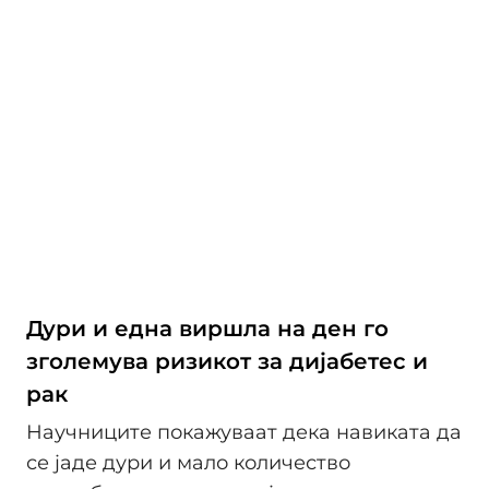
Дури и една виршла на ден го
зголемува ризикот за дијабетес и
рак
Научниците покажуваат дека навиката да
се јаде дури и мало количество