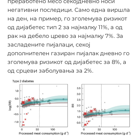
преработено месо секојдневно носи
негативни последици. Само една виршла
на ден, на пример, го зголемува ризикот
од дијабетес тип 2 за најмалку 11%, а од
рак на дебело црево за најмалку 7%. За
засладените пијалаци, секој
дополнителен газиран пијалак дневно го
зголемува ризикот од дијабетес за 8%, а
од срцеви заболувања за 2%.