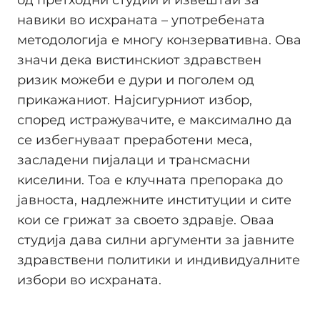
навики во исхраната – употребената
методологија е многу конзервативна. Ова
значи дека вистинскиот здравствен
ризик можеби е дури и поголем од
прикажаниот. Најсигурниот избор,
според истражувачите, е максимално да
се избегнуваат преработени меса,
засладени пијалаци и трансмасни
киселини. Тоа е клучната препорака до
јавноста, надлежните институции и сите
кои се грижат за своето здравје. Оваа
студија дава силни аргументи за јавните
здравствени политики и индивидуалните
избори во исхраната.