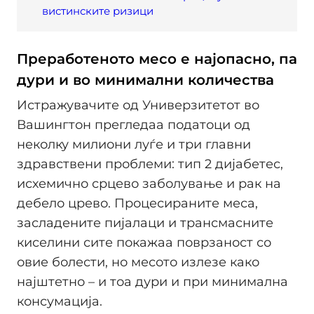
вистинските ризици
Преработеното месо е најопасно, па
дури и во минимални количества
Истражувачите од Универзитетот во
Вашингтон прегледаа податоци од
неколку милиони луѓе и три главни
здравствени проблеми: тип 2 дијабетес,
исхемично срцево заболување и рак на
дебело црево. Процесираните меса,
засладените пијалаци и трансмасните
киселини сите покажаа поврзаност со
овие болести, но месото излезе како
најштетно – и тоа дури и при минимална
консумација.