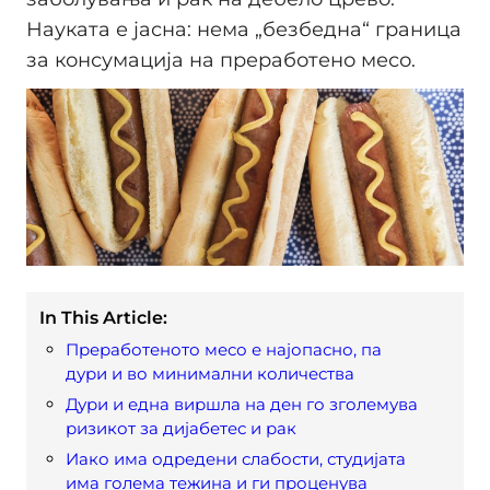
Науката е јасна: нема „безбедна“ граница
за консумација на преработено месо.
In This Article:
Преработеното месо е најопасно, па
дури и во минимални количества
Дури и една виршла на ден го зголемува
ризикот за дијабетес и рак
Иако има одредени слабости, студијата
има голема тежина и ги проценува