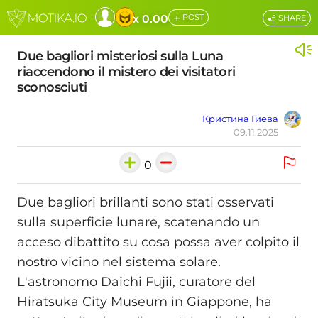
+
x 0.00
POST
SHARE
Due bagliori misteriosi sulla Luna
riaccendono il mistero dei visitatori
sconosciuti
Кристина Гиева
09.11.2025
0
Due bagliori brillanti sono stati osservati
sulla superficie lunare, scatenando un
acceso dibattito su cosa possa aver colpito il
nostro vicino nel sistema solare.
L'astronomo Daichi Fujii, curatore del
Hiratsuka City Museum in Giappone, ha