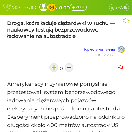
+
x 0.00
POST
SHARE
Droga, która ładuje ciężarówki w ruchu —
naukowcy testują bezprzewodowe
ładowanie na autostradzie
Кристина Гиева
08.12.2025
0
Amerykańscy inżynierowie pomyślnie
przetestowali system bezprzewodowego
ładowania ciężarowych pojazdów
elektrycznych bezpośrednio na autostradzie.
Eksperyment przeprowadzono na odcinku o
długości około 400 metrów autostrady US