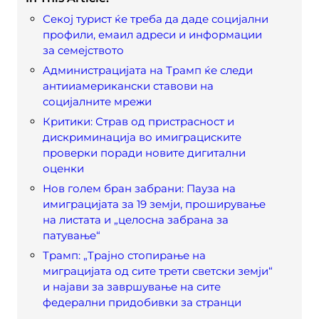
Секој турист ќе треба да даде социјални
профили, емаил адреси и информации
за семејството
Aдминистрацијата на Трамп ќе следи
антииамерикански ставови на
социјалните мрежи
Критики: Страв од пристрасност и
дискриминација во имиграциските
проверки поради новите дигитални
оценки
Нов голем бран забрани: Пауза на
имиграцијата за 19 земји, проширување
на листата и „целосна забрана за
патување“
Трамп: „Трајно стопирање на
миграцијата од сите трети светски земји“
и најави за завршување на сите
федерални придобивки за странци