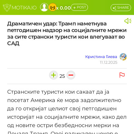
+
x 0.00
POST
SHARE
Драматичен удар: Трамп наметнува
петгодишен надзор на социјалните мрежи
за сите странски туристи кои влегуваат во
САД
Кристина Гиева
11.12.2025
25
Странските туристи кои сакаат да ја
посетат Америка ќе мора задолжително
да го откријат целиот свој петгодишен
историјат на социјалните мрежи, како дел
од новите остри безбедносни мерки на
Доналд Трамп. Овој радикален чекор е