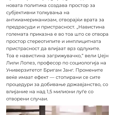
новата политика создава простор за
субјективни толкувања на
антииамериканизам, отворајќи врата за
предрасуди и пристрасност. „Навистина
големата приказна е во тоа што се отвора
простор стереотипите и имплицитната
пристрасност да влијаат врз одлуките.
Тоа е навистина загрижувачко,“ вели Џејн
Лили Лопез, професор по социологија на
Универзитетот Бригам Јанг. Промените
веќе имаат ефект — стопирани се сите
процедури за добивање државјанство, со
влијание на над 1,5 милиони луѓе со
отворени случаи.