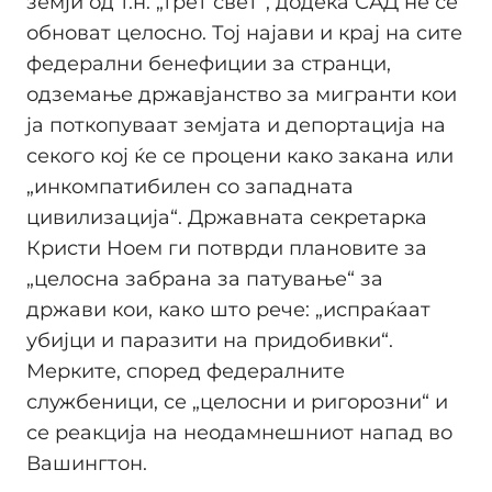
земји од т.н. „трет свет“, додека САД не се
обноват целосно. Тој најави и крај на сите
федерални бенефиции за странци,
одземање државјанство за мигранти кои
ја поткопуваат земјата и депортација на
секого кој ќе се процени како закана или
„инкомпатибилен со западната
цивилизација“. Државната секретарка
Кристи Ноем ги потврди плановите за
„целосна забрана за патување“ за
држави кои, како што рече: „испраќаат
убијци и паразити на придобивки“.
Мерките, според федералните
службеници, се „целосни и ригорозни“ и
се реакција на неодамнешниот напад во
Вашингтон.