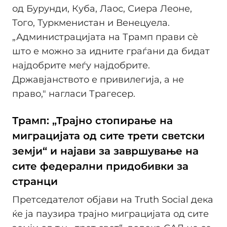
од Бурунди, Куба, Лаос, Сиера Леоне,
Того, Туркменистан и Венецуела.
„Администрацијата на Трамп прави сè
што е можно за идните граѓани да бидат
најдобрите меѓу најдобрите.
Државјанството е привилегија, а не
право," нагласи Трагесер.
Трамп: „Трајно стопирање на
миграцијата од сите трети светски
земји“ и најави за завршување на
сите федерални придобивки за
странци
Претседателот објави на Truth Social дека
ќе ја паузира трајно миграцијата од сите