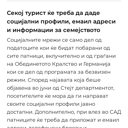
Секој турист ќе треба да даде
социјални профили, емаил адреси
и информации за семејството
Социјалните мрежи се само дел од
податоците кои ќе бидат побарани од
сите патници, вклучително и од граѓани
на Обединетото Кралство и Германија
кои се дел од програмата за безвизен
режим. Според најавата која беше
објавена во јуни од Стејт департментот,
посетителите ќе мора да ги направат
своите социјални профили јавно
достапни. Дополнително, при влез во САД
патниците ќе треба да приложат и емаил