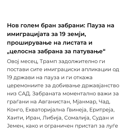
Нов голем бран забрани: Пауза на
имиграцијата за 19 земји,
проширување на листата и
„целосна забрана за патување“
Овој месец, Трамп задолжително ги
постави сите имиграциски апликации од
19 држави на пауза и ги откажа
церемониите за добивање државјанство
низ САД. Забраната моментално важи за
граѓани на Авганистан, Мјанмар, Чад,
Конго, Екваторијална Гвинеја, Еритреја,
Хаити, Иран, Либија, Сомалија, Судан и
Јемен, како и ограничен пристап за луѓе