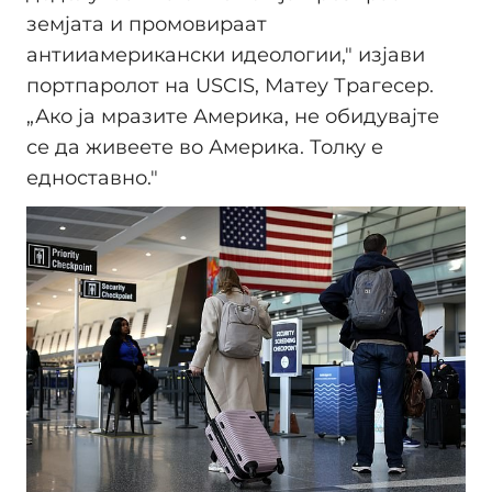
земјата и промовираат
антииамерикански идеологии," изјави
портпаролот на USCIS, Матеу Трагесер.
„Ако ја мразите Америка, не обидувајте
се да живеете во Америка. Толку е
едноставно."