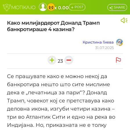
+
x 0.00
POST
SHARE
Како милијардерот Доналд Трамп
банкротираше 4 казина?
Кристина Гиева
31.07.2025
23
Се прашувате како е можно некој да
банкротира нешто што сите мислиме
дека е „печатница за пари“? Доналд
Трамп, човекот кој се претставува како
деловна икона, изгуби четири казина –
три во Атлантик Сити и едно на река во
Индијана. Но, приказната не е толку