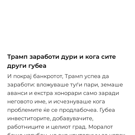
Трамп заработи дури и кога сите
други губеа
И покрај банкротот, Трамп успеа да
заработи: вложуваше туѓи пари, земаше
аванси и екстра хонорари само заради
неговото име, и исчезнуваше кога
проблемите ќе се продлабочеа. Губеа
инвеститорите, добавувачите,
работниците и целиот град. Моралот