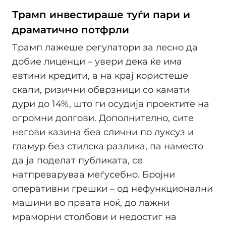
Трамп инвестираше туѓи пари и
драматично потфрли
Трамп лажеше регулатори за лесно да
добие лиценци – увери дека ќе има
евтини кредити, а на крај користеше
скапи, ризични обврзници со камати
дури до 14%, што ги осудиja проектите на
огромни долгови. Дополнително, сите
негови казина беа слични по луксуз и
гламур без стилска разлика, па наместо
да ја поделат публиката, се
натпреваруваа меѓусебно. Бројни
оперативни грешки – од нефункционални
машини во првата ноќ, до лажни
мраморни столбови и недостиг на