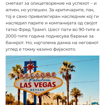
сметаат за олицетворение на успехот – и
алчен, но успешен. За критичарите, пак,
тој е само привилегиран наследник кој ги
наследил парите и компанијата од својот
татко Фред Трамп. Шест пати во 90-тите и
2000-тите година поднесува барање за
банкрот. Но, најголема дамка на неговиот
углед е токму казино фијаското.