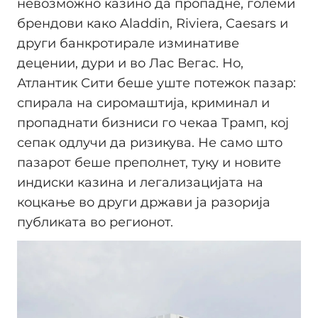
невозможно казино да пропадне, големи
брендови како Aladdin, Riviera, Caesars и
други банкротирале изминативе
децении, дури и во Лас Вегас. Но,
Атлантик Сити беше уште потежок пазар:
спирала на сиромаштија, криминал и
пропаднати бизниси го чекаа Трамп, кој
сепак одлучи да ризикува. Не само што
пазарот беше преполнет, туку и новите
индиски казина и легализацијата на
коцкање во други држави ја разорија
публиката во регионот.