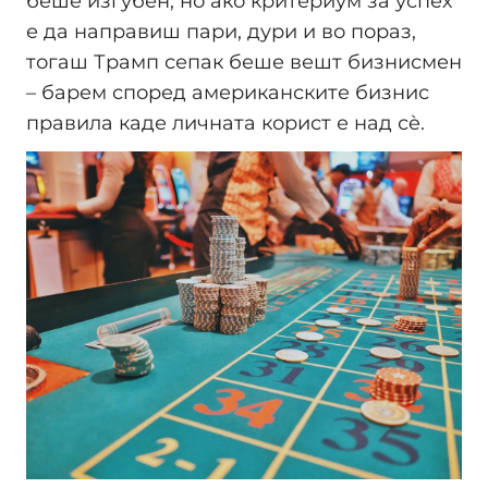
беше изгубен, но ако критериум за успех
е да направиш пари, дури и во пораз,
тогаш Трамп сепак беше вешт бизнисмен
– барем според американските бизнис
правила каде личната корист е над сè.