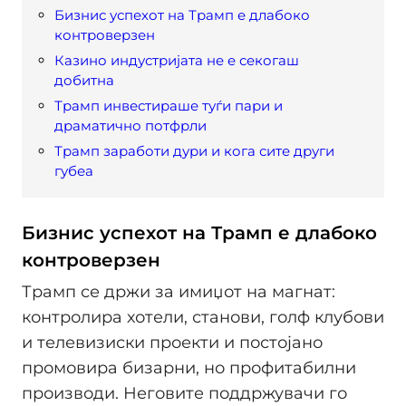
Бизнис успехот на Трамп е длабоко
контроверзен
Казино индустријата не е секогаш
добитна
Трамп инвестираше туѓи пари и
драматично потфрли
Трамп заработи дури и кога сите други
губеа
Бизнис успехот на Трамп е длабоко
контроверзен
Трамп се држи за имиџот на магнат:
контролира хотели, станови, голф клубови
и телевизиски проекти и постојано
промовира бизарни, но профитабилни
производи. Неговите поддржувачи го