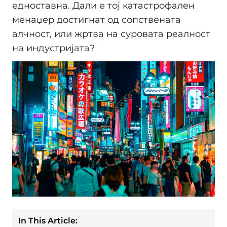
едноставна. Дали е тој катастрофален
менаџер достигнат од сопствената
алчност, или жртва на суровата реалност
на индустријата?
In This Article: