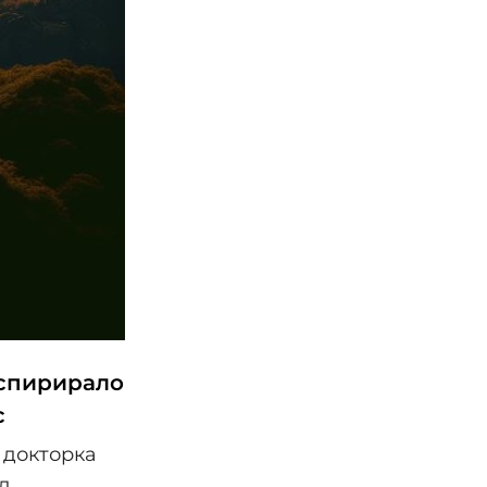
нспирирало
с
 докторка
д