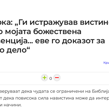
ка: „Ги истражував висти
о мојата божествена
енција... еве го доказот за
о дело“
Кри
0
еруваат дека чудата се ограничени на Библија
т дека повисока сила навистина може да инте
и начини.