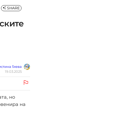
SHARE
нските
стина Гиева
19.03.2025
та, но
рвенира на