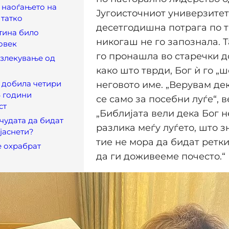
 наоѓањето на
Југоисточниот универзитет
 татко
десетгодишна потрага по т
тина било
никогаш не го запознала. 
овек
го пронашла во старечки до
излекување од
како што тврди, Бог ѝ го „
 добила четири
неговото име. „Верувам де
4 години
се само за посебни луѓе“, в
ст
„Библијата вели дека Бог 
чудата да бидат
разлика меѓу луѓето, што з
јаснети?
тие не мора да бидат ретк
е охрабрат
да ги доживееме почесто.“