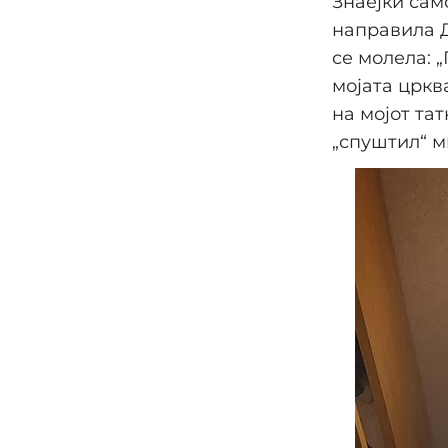
Знаејќи сам
направила Д
се молела: 
мојата црква
на мојот тат
„спуштил“ м