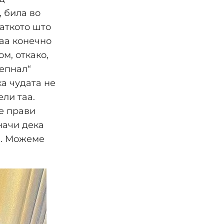
, била во
аткото што
Таа конечно
м, откако,
шепнал“
ка чудата не
ели таа.
не прави
начи дека
и. Можеме