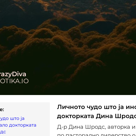
Личното чудо што ја и
e:
докторката Дина Шрод
удо што ја
ало докторката
Д-р Дина Шродс, авторка и
дс
по пасторално лидерство о