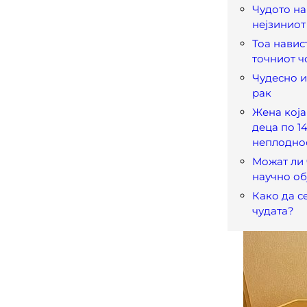
Чудото на
нејзиниот
Тоа навис
точниот ч
Чудесно 
рак
Жена која
деца по 1
неплодно
Можат ли 
научно об
Како да с
чудата?