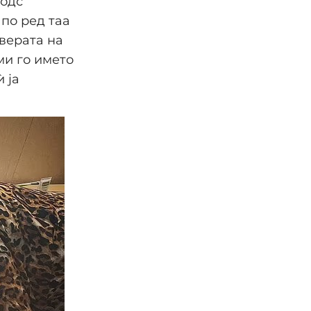
родс
 по ред таа
 верата на
 ми го името
ѝ ја