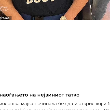
наоѓањето на нејзиниот татко
иолошка мајка починала без да ѝ открие кој ѝ б