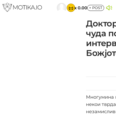
x 0.00
+
POST
Доктор
чуда п
интерв
Божјот
Многумина в
некои тврда
незамислив