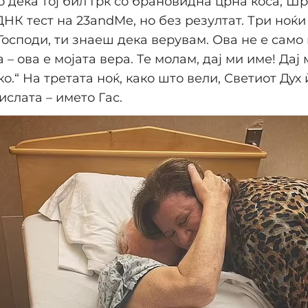
о дека тој бил Грк со брановидна црна коса, Ш
НК тест на 23andMe, но без резултат. Три ноќи
„Господи, ти знаеш дека верувам. Ова не е само
 – ова е мојата вера. Те молам, дај ми име! Дај
ко.“ На третата ноќ, како што вели, Светиот Дух 
ислата – името Гас.