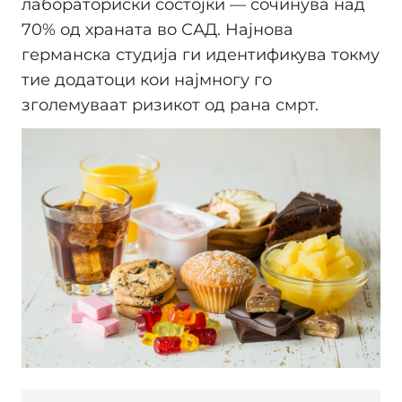
лабораториски состојки — сочинува над
70% од храната во САД. Најнова
германска студија ги идентификува токму
тие додатоци кои најмногу го
зголемуваат ризикот од рана смрт.