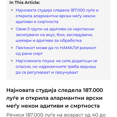
In This Article:
Најновата студија следела 187.000 луѓе и
открила алармантни врски меѓу некои
адитиви и смртноста
Овие 5 групи на адитиви се најопасни:
засилувачи на вкус, бои, засладувачи,
шеќери и адитиви за обработка
Пектинот може да го НАМАЛИ ризикот
од рана смрт
Најголемата поука: не сите додатоци се
опасни, но најризичните треба веднаш
да се регулираат и проучуваат
Најновата студија следела 187.000
луѓе и открила алармантни врски
меѓу некои адитиви и смртноста
Речиси 187.000 луѓе на возраст од 40 до