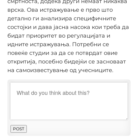
смртноста, додека други немаат никаква
врска. Ова истражување е прво што
детално ги анализира специфичните
состојки и дава јасна насока кои треба да
бидат приоритет во регулацијата и
идните истражувања. Потребни се
повеќе студии за да се потврдат овие
откритија, посебно бидејќи се засноваат
на самоизвестување од учесниците.
POST