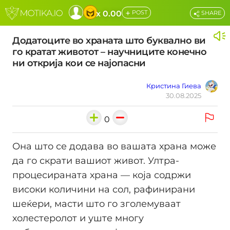
+
x 0.00
POST
SHARE
Додатоците во храната што буквално ви
го кратат животот – научниците конечно
ни открија кои се најопасни
Кристина Гиева
30.08.2025
0
Она што се додава во вашата храна може
да го скрати вашиот живот. Ултра-
процесираната храна — која содржи
високи количини на сол, рафинирани
шеќери, масти што го зголемуваат
холестеролот и уште многу