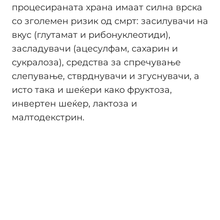
процесираната храна имаат силна врска
со зголемен ризик од смрт: засилувачи на
вкус (глутамат и рибонуклеотиди),
засладувачи (ацесулфам, сахарин и
сукралоза), средства за спречување
слепување, стврднувачи и згуснувачи, а
исто така и шеќери како фруктоза,
инвертен шеќер, лактоза и
малтодекстрин.