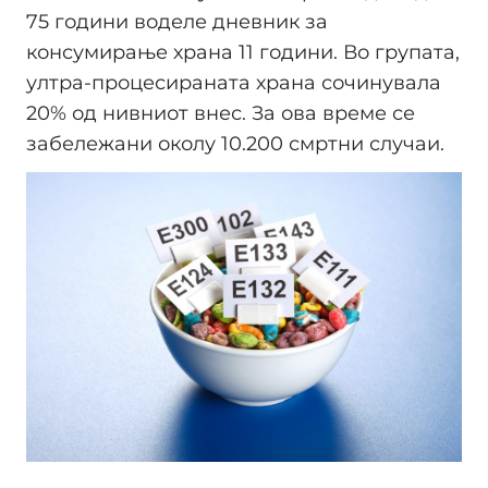
75 години воделе дневник за
консумирање храна 11 години. Во групата,
ултра-процесираната храна сочинувала
20% од нивниот внес. За ова време се
забележани околу 10.200 смртни случаи.