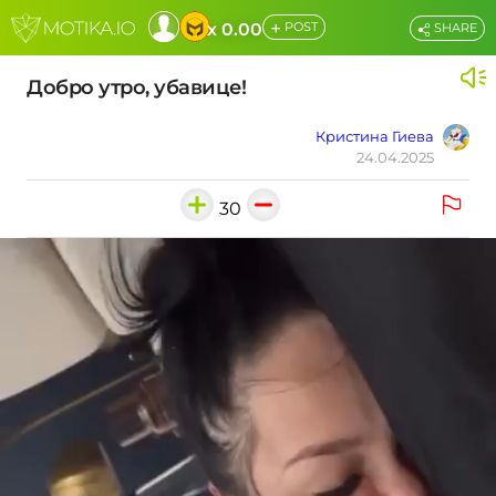
+
x 0.00
POST
SHARE
Добро утро, убавице!
Кристина Гиева
24.04.2025
30