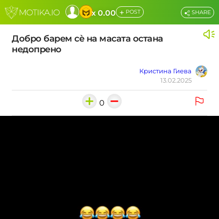
+
x 0.00
POST
SHARE
Добро барем сѐ на масата остана
недопрено
Кристина Гиева
13.02.2025
0