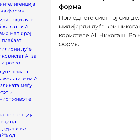
интелигенција
форма
дна форма
Погледнете сиот тој сив дел
милијарди луѓе
милијарди луѓе кои никога
бесплатни AI
само мал број
користеле AI. Никогаш. Во 
 плаќаат
форма.
милиони луѓе
 користат AI за
и развој
луѓе немаат
ожностите на AI
азликата меѓу
тот и
ниот живот е
та перцепција
леку од
, дури и во
82% од