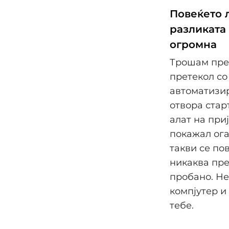
Повеќето 
разликата 
огромна
Трошам прем
претекол со 
автоматизир
отвора стар
алат на при
покажал ога
такви се по
никаква пре
пробано. Не
компјутер и
тебе.