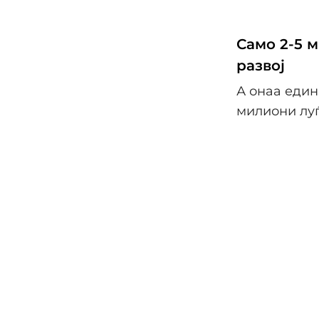
Само 2-5 м
развој
А онаа един
милиони луѓ