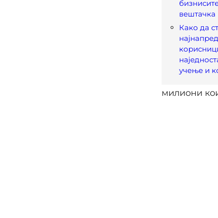
бизнисите
вештачка 
Како да с
најнапред
корисници
наједност
учење и 
милиони кои