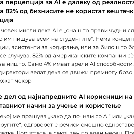
 перцепција за AI е далеку од реалноста
а 82% од бизнисите не користат вештачк
ција
човек мисли дека AI е „она што прави чудни с
о им пишува есеи на студентите". Нема концепт
ии, асистенти за кодирање, или за било што бл
се случува. 82% од американските компании сѐ
 за ништо. Само 4% имаат зрели AI способности.
иректори велат дека се движи премногу брзо 
ржат чекор.
те дел од најнапредните AI корисници на
ставниот начин за учење и користење
екој ме прашува „како да почнам со AI“ или „ка
ругите“, одговорот е речиси смешно едноставе
латка. Користете ја секој ден по еден месец. Пр