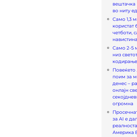
вештачка 
во ниту е
Само 1,3 
користат 
четботи, 
навистина
Само 2-5 
низ светот
кодирање 
Повеќето 
поим за м
денес – р
онлајн све
секојднев
огромна
Просечна
за AI е да
реалноста
Америка 