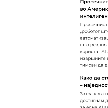
Просечната
во Америк
интелиген
Просечниот 
„роботот шт
автоматизац
што реално 
користат AI
извршните д
тимови да д
Како да с
– наједно
Затоа кога н
достигнам д
за една AI а