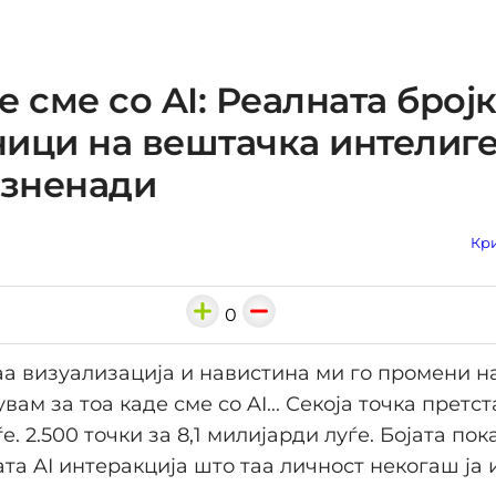
е сме со AI: Реалната бројк
ици на вештачка интелиге
изненади
Кри
0
аа визуализација и навистина ми го промени н
вам за тоа каде сме со AI... Секоја точка претст
. 2.500 точки за 8,1 милијарди луѓе. Бојата по
та AI интеракција што таа личност некогаш ја 