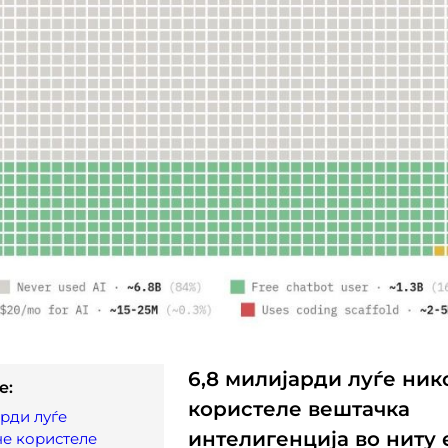
6,8 милијарди луѓе ник
e:
користеле вештачка
арди луѓе
интелигенција во ниту 
е користеле