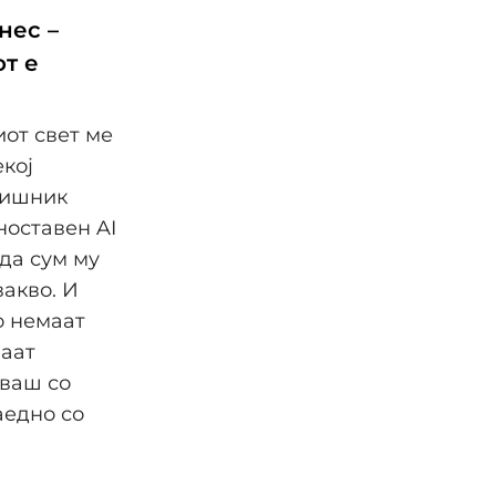
нес –
от е
от свет ме
екој
дишник
ноставен AI
 да сум му
акво. И
о немаат
маат
уваш со
аедно со