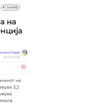
SHARE
а на
нција
стина Гиева
04.03.2026
ачинот на
авува 3,2
кажува
имала.