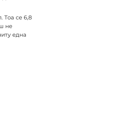
. Тоа се 6,8
ш не
ниту една