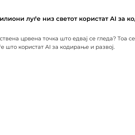
илиони луѓе низ светот користат AI за 
ствена црвена точка што едвај се гледа? Тоа се
е што користат AI за кодирање и развој.