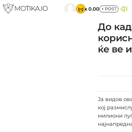
x 0.00
+
POST
До кад
корисн
ќе ве 
Ја видов ов
кој размислу
милиони луѓе
најнапредна