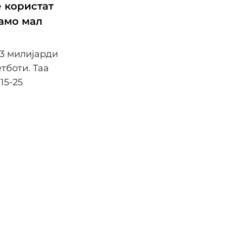
е користат
само мал
,3 милијарди
тботи. Таа
15-25