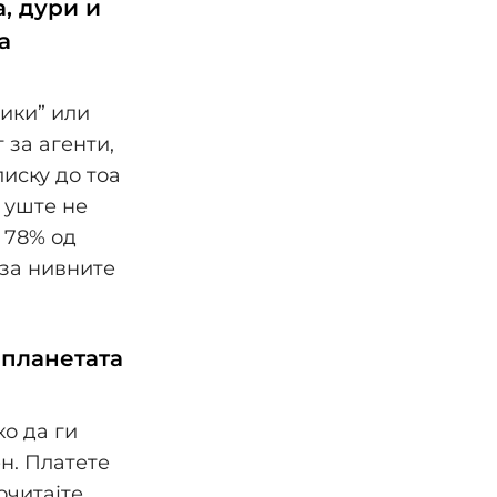
, дури и
а
лики” или
 за агенти,
иску до тоа
 уште не
 78% од
за нивните
 планетата
ко да ги
н. Платете
очитајте