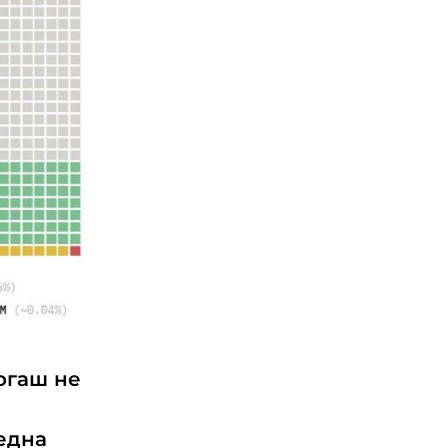
огаш не
една