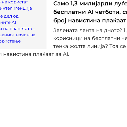
 не користат
Само 1,3 милијарди луѓ
интелигенција
бесплатни AI четботи, 
те дел од
број навистина плаќаат
ните AI
 на планетата –
Зелената лента на дното? 1
авниот начин за
корисници на бесплатни че
користење
тенка жолта линија? Тоа се 
 навистина плаќаат за AI.