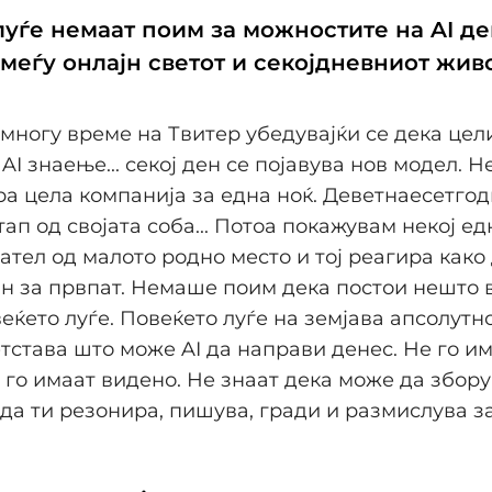
луѓе немаат поим за можностите на AI де
меѓу онлајн светот и секојдневниот жив
ногу време на Твитер убедувајќи се дека цели
AI знаење... секој ден се појавува нов модел. Н
а цела компанија за една ноќ. Деветнаесетго
тап од својата соба... Потоа покажувам некој ед
јател од малото родно место и тој реагира како
н за првпат. Немаше поим дека постои нешто в
веќето луѓе. Повеќето луѓе на земјава апсолутн
тстава што може AI да направи денес. Не го и
 го имаат видено. Не знаат дека може да збор
 да ти резонира, пишува, гради и размислува з