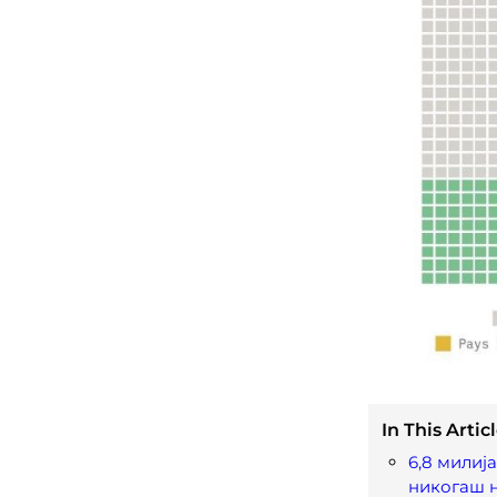
In This Articl
6,8 милиј
никогаш н