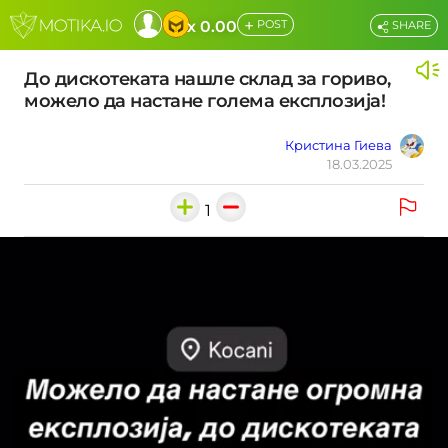
+
x 0.00
POST
SHARE
До дискотеката нашле склад за гориво,
можело да настане голема експлозија!
Кристина Гиева
18.03.2025
1