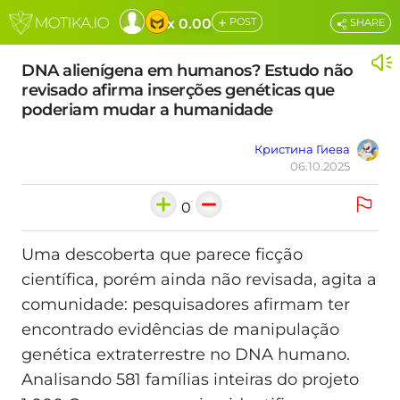
+
x 0.00
POST
SHARE
DNA alienígena em humanos? Estudo não
revisado afirma inserções genéticas que
poderiam mudar a humanidade
Кристина Гиева
06.10.2025
0
Uma descoberta que parece ficção
científica, porém ainda não revisada, agita a
comunidade: pesquisadores afirmam ter
encontrado evidências de manipulação
genética extraterrestre no DNA humano.
Analisando 581 famílias inteiras do projeto