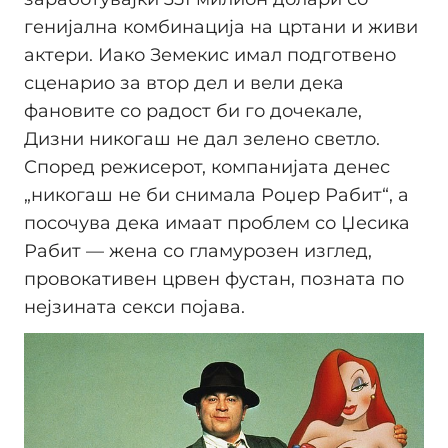
генијална комбинација на цртани и живи
актери. Иако Земекис имал подготвено
сценарио за втор дел и вели дека
фановите со радост би го дочекале,
Дизни никогаш не дал зелено светло.
Според режисерот, компанијата денес
„никогаш не би снимала Роџер Рабит“, а
посочува дека имаат проблем со Џесика
Рабит — жена со гламурозен изглед,
провокативен црвен фустан, позната по
нејзината секси појава.