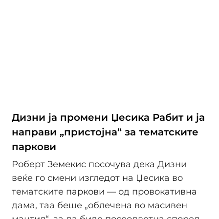
Дизни ја промени Џесика Рабит и ја
направи „пристојна“ за тематските
паркови
Роберт Земекис посочува дека Дизни
веќе го смени изгледот на Џесика во
тематските паркови — од провокативна
дама, таа беше „облечена во масивен
мантил“, за да биде посоодветна според