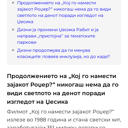
Продолжението на „Кој го намести
зајакот Роџер?“ никогаш нема да го види
светлото на денот поради изгледот на
Џесика
Дизни ја промени Џесика Рабит и ја
направи „пристојна“ за тематските
паркови
Дизни продолжува да ги менува
класиците: повеќе инклузија, но до каде?
Продолжението на „Кој го намести
зајакот Роџер?“ никогаш нема да го
види светлото на денот поради
изгледот на Џесика
Филмот „Кој го намести зајакот Роџер?“
излезе во 1988 година и стана светски хит,
заработувајќи 351 милион долари со