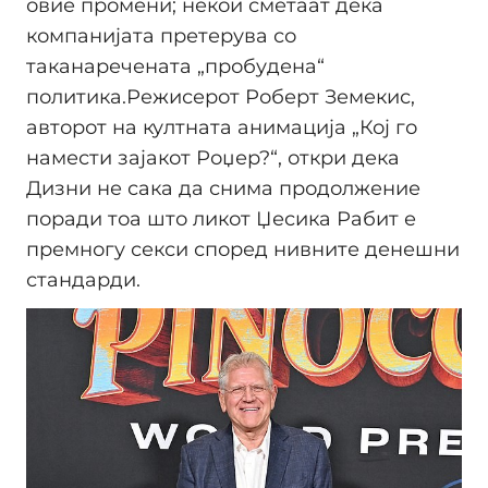
овие промени; некои сметаат дека
компанијата претерува со
таканаречената „пробудена“
политика.Режисерот Роберт Земекис,
авторот на култната анимација „Кој го
намести зајакот Роџер?“, откри дека
Дизни не сака да снима продолжение
поради тоа што ликот Џесика Рабит е
премногу секси според нивните денешни
стандарди.