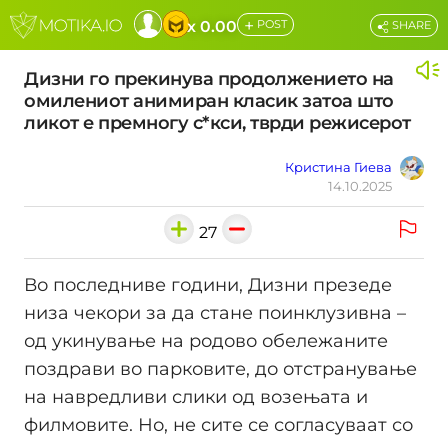
+
x 0.00
POST
SHARE
Дизни го прекинува продолжението на
омилениот анимиран класик затоа што
ликот е премногу с*кси, тврди режисерот
Кристина Гиева
14.10.2025
27
Во последниве години, Дизни презеде
низа чекори за да стане поинклузивна –
од укинување на родово обележаните
поздрави во парковите, до отстранување
на навредливи слики од возењата и
филмовите. Но, не сите се согласуваат со