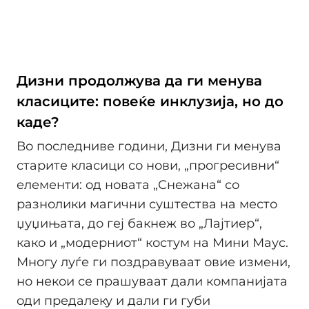
Дизни продолжува да ги менува
класиците: повеќе инклузија, но до
каде?
Во последниве години, Дизни ги менува
старите класици со нови, „прогресивни“
елементи: од новата „Снежана“ со
разнолики магични суштества на место
џуџињата, до геј бакнеж во „Лајтиер“,
како и „модерниот“ костум на Мини Маус.
Многу луѓе ги поздравуваат овие измени,
но некои се прашуваат дали компанијата
оди предалеку и дали ги губи