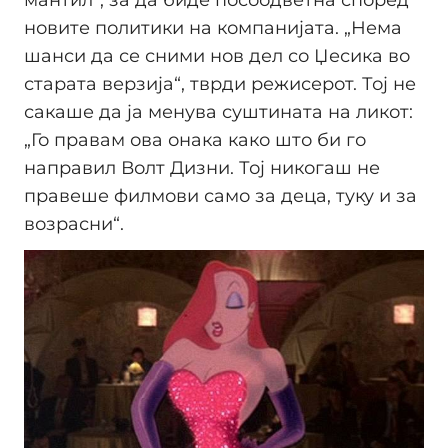
новите политики на компанијата. „Нема
шанси да се сними нов дел со Џесика во
старата верзија“, тврди режисерот. Тој не
сакаше да ја менува суштината на ликот:
„Го правам ова онака како што би го
направил Волт Дизни. Тој никогаш не
правеше филмови само за деца, туку и за
возрасни“.