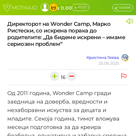
+
x 0.00
POST
SHARE
Директорот на Wonder Camp, Марко
Ристески, со искрена порака до
родителите: „Да бидеме искрени – имаме
сериозен проблем“
Кристина Гиева
25.06.2025
16
Од 2011 година, Wonder Camp гради
заедница на доверба, вредности и
незаборавни искуства за децата и
младите. Секоја година, тимот вложува
месеци подготовка за да креира
безбедна, едукативна и забавна средина.