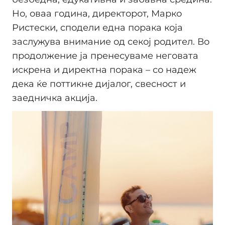
Но, оваа година, директорот, Марко
Ристески, сподели една порака која
заслужува внимание од секој родител. Во
продолжение ја пренесуваме неговата
искрена и директна порака – со надеж
дека ќе поттикне дијалог, свесност и
заедничка акција.