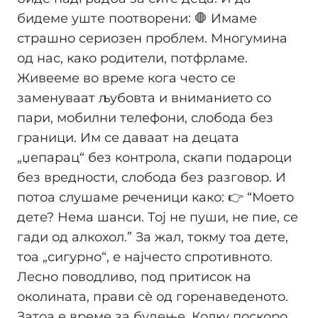
бидеме уште поотворени: 🛑 Имаме
страшно сериозен проблем. Многумина
од нас, како родители, потфрламе.
Живееме во време кога често се
заменуваат љубовта и вниманието со
пари, мобилни телефони, слобода без
граници. Им се даваат на децата
„џепарац“ без контрола, скапи подароци
без вредности, слобода без разговор. И
потоа слушаме реченици како: 👉 “Моето
дете? Нема шанси. Тој не пуши, не пие, се
гади од алкохол.” За жал, токму тоа дете,
тоа „сигурно“, е најчесто спротивното.
Лесно поводливо, под притисок на
околината, прави сѐ од горенаведеното.
Затоа е време за будење. Колку поскоро