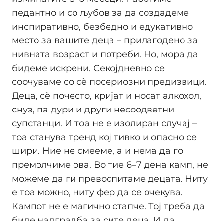
педантно и со љубов за да создадеме
инспиративно, безбедно и едукативно
место за вашите деца – прилагодено за
нивната возраст и потреби. Но, мора да
бидеме искрени. Секојдневно се
соочуваме со сè посериозни предизвици.
Деца, сѐ почесто, кријат и носат алкохол,
снуз, па дури и други несоодветни
супстанци. И тоа не е изолиран случај –
тоа станува тренд кој тивко и опасно се
шири. Ние не смееме, а и нема да го
премолчиме ова. Во тие 6–7 дена камп, не
можеме да ги превоспитаме децата. Ниту
е тоа можно, ниту фер да се очекува.
Кампот не е магично стапче. Тој треба да
биде надградба за сите деца. И да