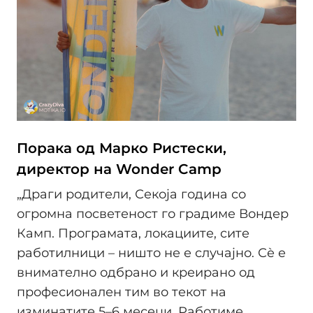
Порака од Марко Ристески,
директор на Wonder Camp
„Драги родители, Секоја година со
огромна посветеност го градиме Вондер
Камп. Програмата, локациите, сите
работилници – ништо не е случајно. Сѐ е
внимателно одбрано и креирано од
професионален тим во текот на
изминатите 5–6 месеци. Работиме