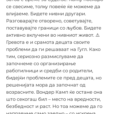
се свесиме, толку повеќе ќе можеме да
влијаеме. Бидете нивни другари.
Разговарајте отворено, советувајте,
поставувајте граници со љубов. Бидете
активно вклучени во нивниот живот. ⚠️
Гревота е и срамота децата своите
проблеми да ги решаваат на Гугл. Како
тим, сериозно размислуваме да
започнеме со организирање
работилници и средби со родители,
бидејќи проблемите се пред децата, но
решенијата мора да започнат од
возрасните. Вондер Камп ќе остане она
што секогаш бил – место на вредности,
безбедност и раст. Но тоа можеме да го
направиме само заедно – со искрена