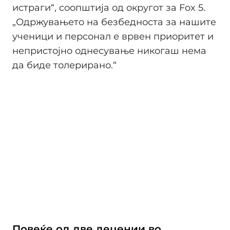
истраги“, соопштија од округот за Fox 5.
„Одржувањето на безбедноста за нашите
ученици и персонал е врвен приоритет и
непристојно однесување никогаш нема
да биде толерирано.“
Повеќе од две децении во