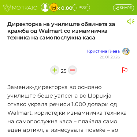
+
x 0.00
POST
SHARE
Директорка на училиште обвинета за
кражба од Walmart со измамничка
техника на самопослужна каса
Кристина Гиева
28.01.2026
25
Заменик-директорка во основно
училиште беше уапсена во Џорџија
откако украла речиси 1.000 долари од
Walmart, користејќи измамничка техника
на самопослужна каса – плаќала само
еден артикл, а изнесувала повеќе – во