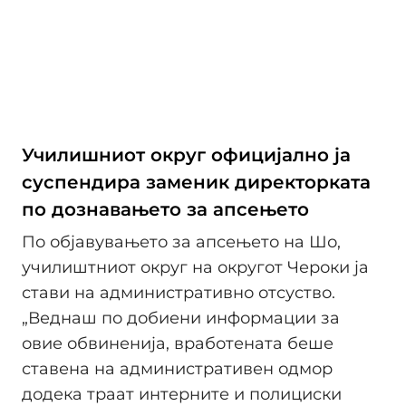
Училишниот округ официјално ја
суспендира заменик директорката
по дознавањето за апсењето
По објавувањето за апсењето на Шо,
училиштниот округ на округот Чероки ја
стави на административно отсуство.
„Веднаш по добиени информации за
овие обвиненија, вработената беше
ставена на административен одмор
додека траат интерните и полициски