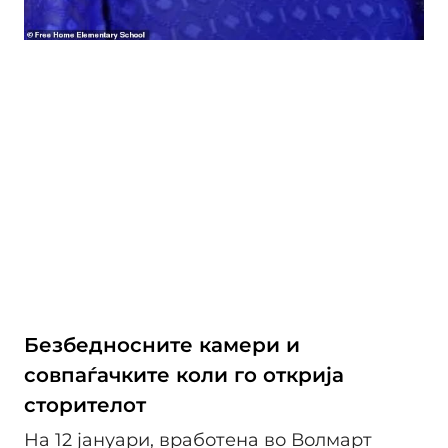
Безбедносните камери и
совпаѓачките коли го открија
сторителот
На 12 јануари, вработена во Волмарт