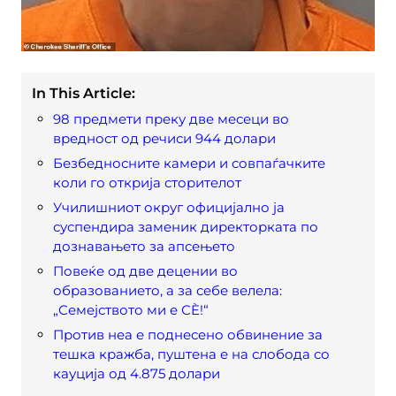
In This Article:
98 предмети преку две месеци во
вредност од речиси 944 долари
Безбедносните камери и совпаѓачките
коли го открија сторителот
Училишниот округ официјално ја
суспендира заменик директорката по
дознавањето за апсењето
Повеќе од две децении во
образованието, а за себе велела:
„Семејството ми е СÈ!“
Против неа е поднесено обвинение за
тешка кражба, пуштена е на слобода со
кауција од 4.875 долари