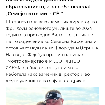
образованието, а за себе велела:
„Семејството ми е СÈ!“
Шо започнала како заменик директор во
Фри Хоум основното училиште во 2024
година, а претходно била наставник по
петто одделение во Северна Каролина и
потоа наставувала во Флорида и Џорџија.
На својот Фејсбук профил напишала:
„Моето семејство е МОЈОТ ЖИВОТ!
САКАМ да бидам сопруга и мајка!“.
Работела како заменик директор и во
други училишта во сојузната држава.