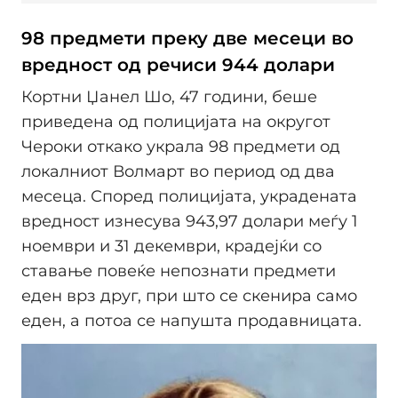
98 предмети преку две месеци во
вредност од речиси 944 долари
Кортни Џанел Шо, 47 години, беше
приведена од полицијата на округот
Чероки откако украла 98 предмети од
локалниот Волмарт во период од два
месеца. Според полицијата, украдената
вредност изнесува 943,97 долари меѓу 1
ноември и 31 декември, крадејќи со
ставање повеќе непознати предмети
еден врз друг, при што се скенира само
еден, а потоа се напушта продавницата.