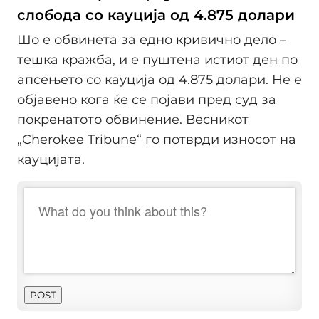
слобода со кауција од 4.875 долари
Шо е обвинета за едно кривично дело –
тешка кражба, и е пуштена истиот ден по
апсењето со кауција од 4.875 долари. Не е
објавено кога ќе се појави пред суд за
покренатото обвинение. Весникот
„Cherokee Tribune“ го потврди износот на
кауцијата.
POST