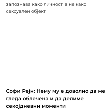
запознава како личност, а не како
сексуален објект.
Софи Рејн: Нему му е доволно да ме
гледа облечена и да делиме
секојдневни моменти