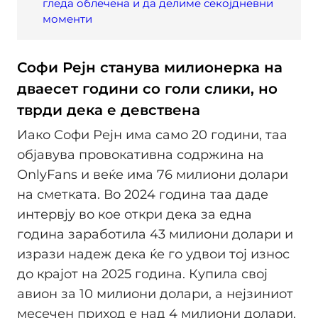
гледа облечена и да делиме секојдневни
моменти
Софи Рејн станува милионерка на
дваесет години со голи слики, но
тврди дека е девствена
Иако Софи Рејн има само 20 години, таа
објавува провокативна содржина на
OnlyFans и веќе има 76 милиони долари
на сметката. Во 2024 година таа даде
интервју во кое откри дека за една
година заработила 43 милиони долари и
изрази надеж дека ќе го удвои тој износ
до крајот на 2025 година. Купила свој
авион за 10 милиони долари, а нејзиниот
месечен приход е над 4 милиони долари.