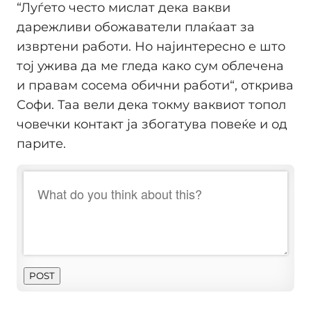
“Луѓето често мислат дека вакви
дарежливи обожаватели плаќаат за
извртени работи. Но најинтересно е што
тој ужива да ме гледа како сум облечена
и правам сосема обични работи“, открива
Софи. Таа вели дека токму ваквиот топол
човечки контакт ја збогатува повеќе и од
парите.
POST