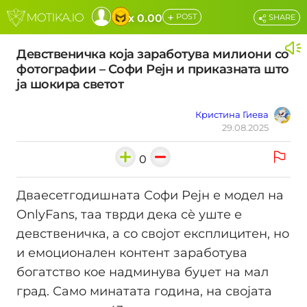
+
x 0.00
POST
SHARE
Девственичка која заработува милиони со
фотографии – Софи Рејн и приказната што
ја шокира светот
Кристина Гиева
29.08.2025
0
Дваесетгодишната Софи Рејн е модел на
OnlyFans, таа тврди дека сѐ уште е
девственичка, а со својот експлицитен, но
и емоционален контент заработува
богатство кое надминува буџет на мал
град. Само минатата година, на својата