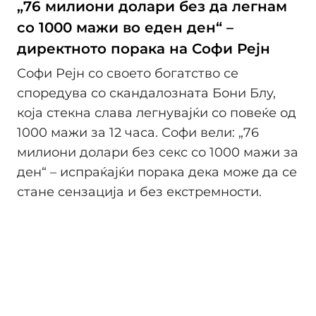
„76 милиони долари без да легнам
со 1000 мажи во еден ден“ –
директното порaкa нa Софи Рејн
Софи Рејн со своето богатство се
споредува со скандалозната Бони Блу,
која стекна слава легнувајќи со повеќе од
1000 мажи за 12 часа. Софи вели: „76
милиони долари без секс со 1000 мажи за
ден“ – испраќајќи порака дека може да се
стане сензација и без екстремности.