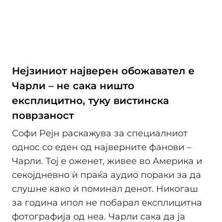
Нејзиниот најверен обожавател е
Чарли – не сака ништо
експлицитно, туку вистинска
поврзаност
Софи Рејн раскажува за специалниот
однос со еден од најверните фанови –
Чарли. Тој е оженет, живее во Америка и
секојдневно ѝ праќа аудио пораки за да
слушне како ѝ поминал денот. Никогаш
за година ипол не побарал експлицитна
фотографија од неа. Чарли сака да ја