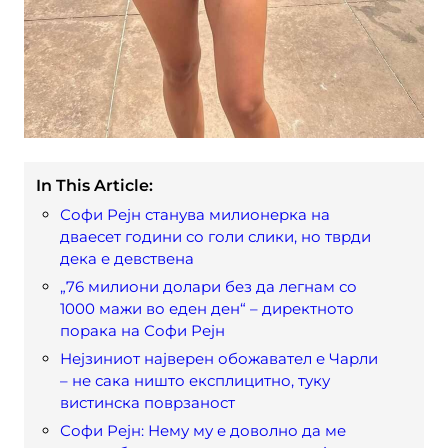
In This Article:
Софи Рејн станува милионерка на
дваесет години со голи слики, но тврди
дека е девствена
„76 милиони долари без да легнам со
1000 мажи во еден ден“ – директното
порaкa нa Софи Рејн
Нејзиниот најверен обожавател е Чарли
– не сака ништо експлицитно, туку
вистинска поврзаност
Софи Рејн: Нему му е доволно да ме