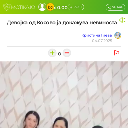
+
x 0.00
POST
SHARE
Девојка од Косово ја докажува невиноста
Кристина Гиева
04.07.2025
0