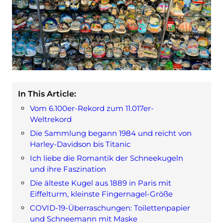
In This Article:
Vom 6.100er-Rekord zum 11.017er-
Weltrekord
Die Sammlung begann 1984 und reicht von
Harley‑Davidson bis Titanic
Ich liebe die Romantik der Schneekugeln
und ihre Faszination
Die älteste Kugel aus 1889 in Paris mit
Eiffelturm, kleinste Fingernagel-Größe
COVID-19-Überraschungen: Toilettenpapier
und Schneemann mit Maske