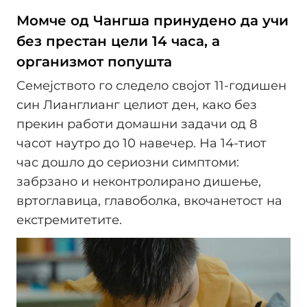
Момче од Чангша принудено да учи
без престан цели 14 часа, а
организмот попушта
Семејството го следело својот 11-годишен
син Лианглианг целиот ден, како без
прекин работи домашни задачи од 8
часот наутро до 10 навечер. На 14-тиот
час дошло до сериозни симптоми:
забрзано и неконтролирано дишење,
вртоглавица, главоболка, вкочанетост на
екстремитетите.