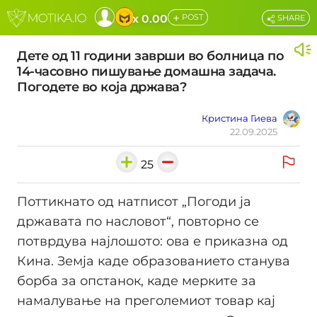
+
x 0.00
POST
SHARE
Дете од 11 години заврши во болница по
14-часовно пишување домашна задача.
Погодете во која држава?
Кристина Гиева
22.09.2025
25
Поттикнато од натписот „Погоди ја
државата по насловот“, повторно се
потврдува најлошото: ова е приказна од
Кина. Земја каде образованието станува
борба за опстанок, каде мерките за
намалување на преголемиот товар кај