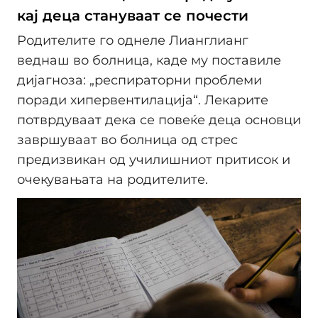
кај деца стануваат се почести
Родителите го однеле Лианглианг
веднаш во болница, каде му поставиле
дијагноза: „респираторни проблеми
поради хипервентилација“. Лекарите
потврдуваат дека се повеќе деца основци
завршуваат во болница од стрес
предизвикан од училишниот притисок и
очекувањата на родителите.