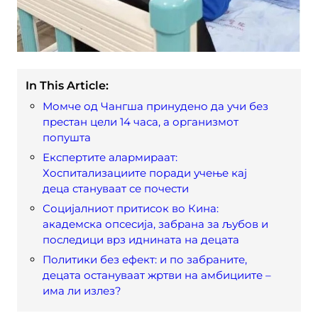
In This Article:
Момче од Чангша принудено да учи без
престан цели 14 часа, а организмот
попушта
Експертите алармираат:
Хоспитализациите поради учење кај
деца стануваат се почести
Социјалниот притисок во Кина:
академска опсесија, забрана за љубов и
последици врз иднината на децата
Политики без ефект: и по забраните,
децата остануваат жртви на амбициите –
има ли излез?