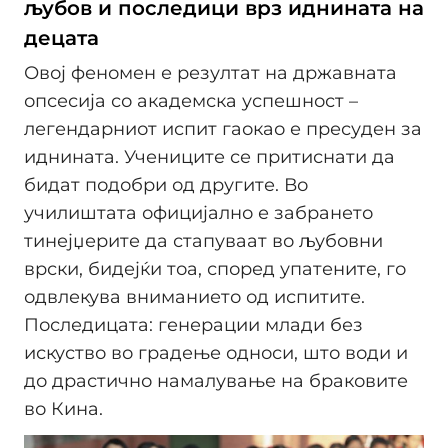
љубов и последици врз иднината на
децата
Овој феномен е резултат на државната
опсесија со академска успешност –
легендарниот испит гаокао е пресуден за
иднината. Учениците се притиснати да
бидат подобри од другите. Во
училиштата официјално е забрането
тинејџерите да стапуваат во љубовни
врски, бидејќи тоа, според упатените, го
одвлекува вниманието од испитите.
Последицата: генерации млади без
искуство во градење односи, што води и
до драстично намалување на браковите
во Кина.