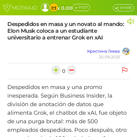
+
x 0.00
POST
SHARE
Despedidos en masa y un novato al mando:
Elon Musk coloca a un estudiante
universitario a entrenar Grok en xAI
Кристина Гиева
20.09.2025
0
Despedidos en masa y una promo
inesperada. Según Business Insider, la
división de anotación de datos que
alimenta Grok, el chatbot de xAI, fue objeto
de una purga brutal: más de 500
empleados despedidos. Poco después, otro