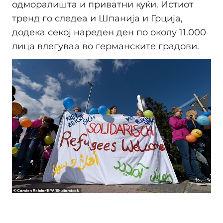
одморалишта и приватни куќи. Истиот
тренд го следеа и Шпанија и Грција,
додека секој нареден ден по околу 11.000
лица влегуваа во германските градови.