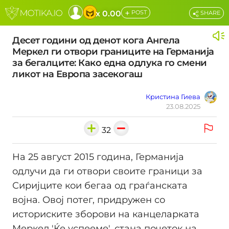
+
x 0.00
POST
SHARE
Десет години од денот кога Ангела
Меркел ги отвори границите на Германија
за бегалците: Како една одлука го смени
ликот на Европа засекогаш
Кристина Гиева
23.08.2025
32
На 25 август 2015 година, Германија
одлучи да ги отвори своите граници за
Сиријците кои бегаа од граѓанската
војна. Овој потег, придружен со
историските зборови на канцеларката
Меркел 'Ќе успееме', стана почеток на