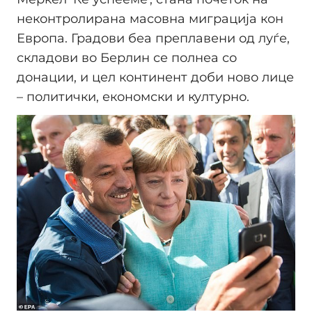
неконтролирана масовна миграција кон
Европа. Градови беа преплавени од луѓе,
складови во Берлин се полнеа со
донации, и цел континент доби ново лице
– политички, економски и културно.