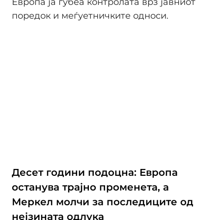
Европа ја губеа контролата врз јавниот
поредок и меѓуетничките односи.
Десет години подоцна: Европа
останува трајно променета, а
Меркел молчи за последиците од
нејзината одлука