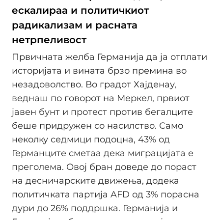
ескалираа и политичкиот
радикализам и расната
нетрпеливост
Првичната желба Германија да ја отплати
историјата и вината брзо премина во
незадоволство. Во градот Хајденау,
веднаш по говорот на Меркел, првиот
јавен бунт и протест против бегалците
беше придружен со насилство. Само
неколку седмици подоцна, 43% од
Германците сметаа дека миграцијата е
преголема. Овој бран доведе до пораст
на десничарските движења, додека
политичката партија AFD од 3% порасна
дури до 26% поддршка. Германија и