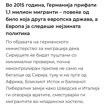
Во 2015 година, Германија прифати
1,1 милион мигранти – повеќе од
било која друга европска држава, а
Европа ја следеше нејзината
политика
По објавата на германското
министерство за миграција дека
Сиријците ќе бидат пуштани со
минимални проверки, почна
неконтролиран прилив не само на
бегалци од Сирија, туку и на луѓе од
Африка, Блискиот Исток и Балканот.
Либерални земји како Шведска и Италија
ги отворија вратите, сместувајќи ги
мигрантите во младински хостели,