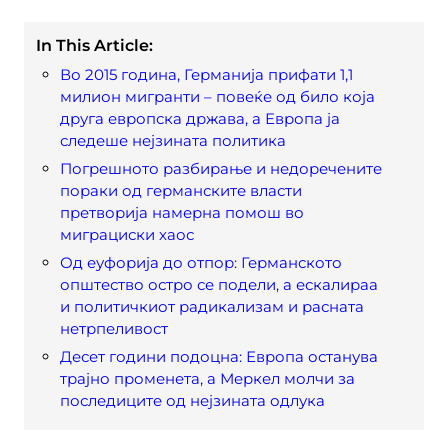
In This Article:
Во 2015 година, Германија прифати 1,1
милион мигранти – повеќе од било која
друга европска држава, а Европа ја
следеше нејзината политика
Погрешното разбирање и недоречените
пораки од германските власти
претворија намерна помош во
миграциски хаос
Од еуфорија до отпор: Германското
општество остро се подели, а ескалираа
и политичкиот радикализам и расната
нетрпеливост
Десет години подоцна: Европа останува
трајно променета, а Меркел молчи за
последиците од нејзината одлука