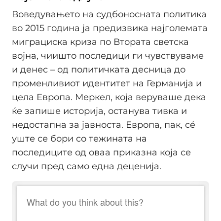
Воведувањето на судбоносната политика
во 2015 година ја предизвика најголемата
миграциска криза по Втората светска
војна, чиишто последици ги чувствуваме
и денес – од политичката десница до
променливиот идентитет на Германија и
цела Европа. Меркел, која веруваше дека
ќе запише историја, останува тивка и
недостапна за јавноста. Европа, пак, сé
уште се бори со тежината на
последиците од оваа приказна која се
случи пред само една деценија.