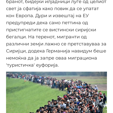
бранот, бидејќи илјадници луѓе од целиот
свет ја сфатија како повик да се упатат
кон Европа. Дури и извештај на ЕУ
предупреди дека само петтина од
пристигнатите се вистински сиријски
бегалци. На теренот, мигранти од
различни земји лажно се претставуваа за
Сиријци, додека Германија навидум беше
немоќна да ја запре оваа миграциона
'туристичка' еуфорија.