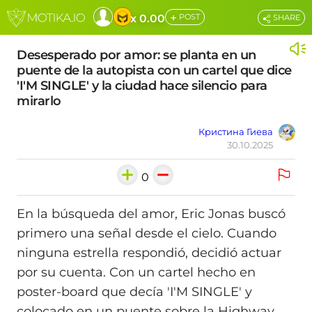
+
x 0.00
POST
SHARE
Desesperado por amor: se planta en un
puente de la autopista con un cartel que dice
'I'M SINGLE' y la ciudad hace silencio para
mirarlo
Кристина Гиева
30.10.2025
0
En la búsqueda del amor, Eric Jonas buscó
primero una señal desde el cielo. Cuando
ninguna estrella respondió, decidió actuar
por su cuenta. Con un cartel hecho en
poster-board que decía 'I'M SINGLE' y
colocado en un puente sobre la Highway