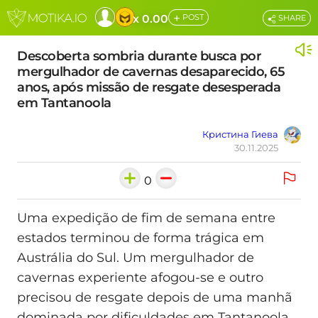
+
x 0.00
POST
SHARE
Descoberta sombria durante busca por
mergulhador de cavernas desaparecido, 65
anos, após missão de resgate desesperada
em Tantanoola
Кристина Гиева
30.11.2025
0
Uma expedição de fim de semana entre
estados terminou de forma trágica em
Austrália do Sul. Um mergulhador de
cavernas experiente afogou-se e outro
precisou de resgate depois de uma manhã
dominada por dificuldades em Tantanoola,