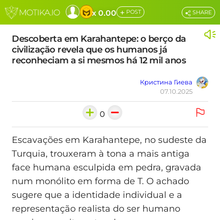
+
x 0.00
POST
SHARE
Descoberta em Karahantepe: o berço da
civilização revela que os humanos já
reconheciam a si mesmos há 12 mil anos
Кристина Гиева
07.10.2025
0
Escavações em Karahantepe, no sudeste da
Turquia, trouxeram à tona a mais antiga
face humana esculpida em pedra, gravada
num monólito em forma de T. O achado
sugere que a identidade individual e a
representação realista do ser humano