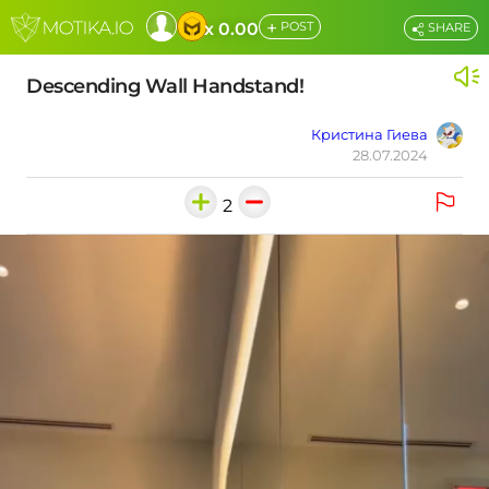
+
x 0.00
POST
SHARE
Descending Wall Handstand!
Кристина Гиева
28.07.2024
2