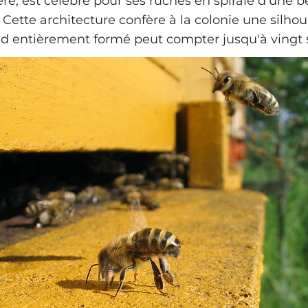
ère, est célèbre pour ses ruches en spirale d'une 
 Cette architecture confère à la colonie une silho
nid entièrement formé peut compter jusqu'à vingt s