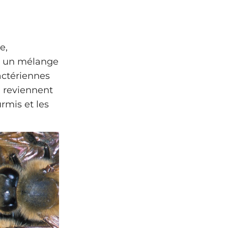
e,
ar un mélange
actériennes
i reviennent
rmis et les