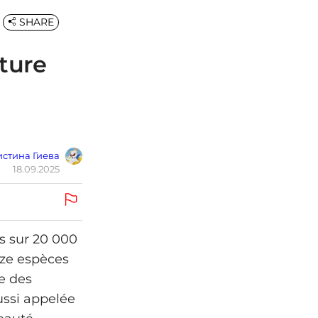
SHARE
cture
стина Гиева
18.09.2025
es sur 20 000
rze espèces
e des
aussi appelée