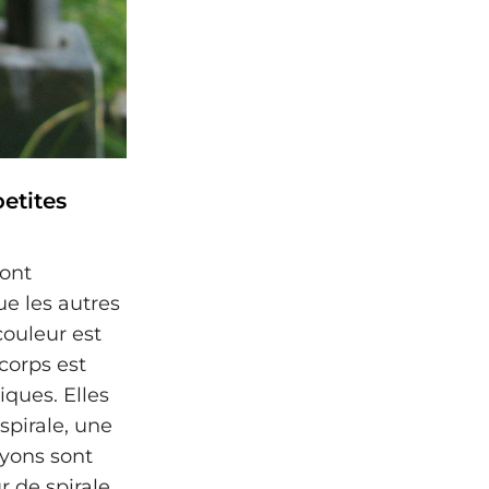
etites
sont
e les autres
couleur est
corps est
iques. Elles
spirale, une
ayons sont
r de spirale