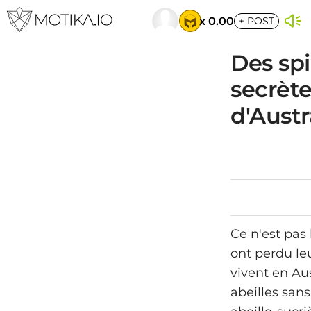
x 0.00
+
POST
Des spi
secrète
d'Austr
Ce n'est pas 
ont perdu le
vivent en Au
abeilles sans