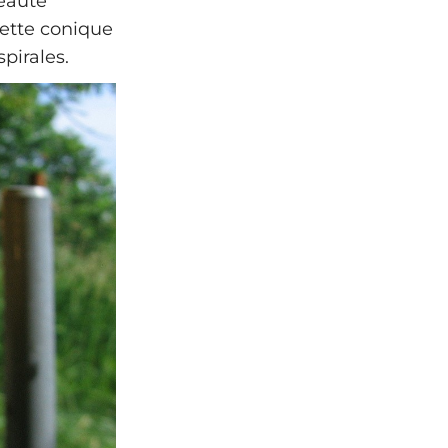
beauté
uette conique
pirales.