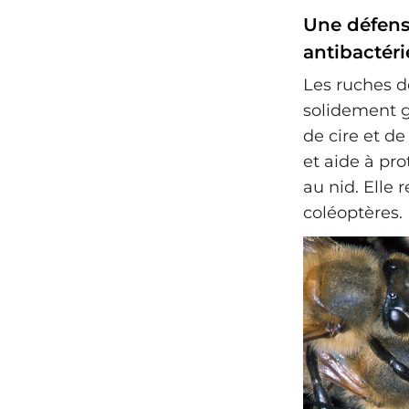
Une défens
antibactér
Les ruches d
solidement g
de cire et d
et aide à pro
au nid. Elle
coléoptères.