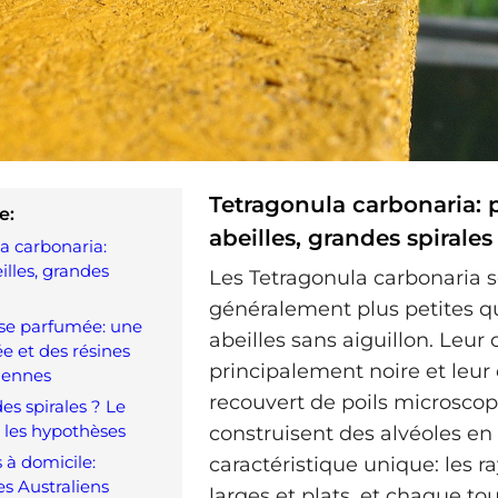
Tetragonula carbonaria: p
e:
abeilles, grandes spirales
a carbonaria:
illes, grandes
Les Tetragonula carbonaria 
généralement plus petites qu
se parfumée: une
abeilles sans aiguillon. Leur 
ée et des résines
principalement noire et leur 
iennes
recouvert de poils microscop
es spirales ? Le
 les hypothèses
construisent des alvéoles en 
 à domicile:
caractéristique unique: les r
es Australiens
larges et plats, et chaque tou