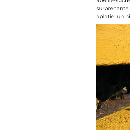
abeille-sucri
surprenante.
aplatie: un 