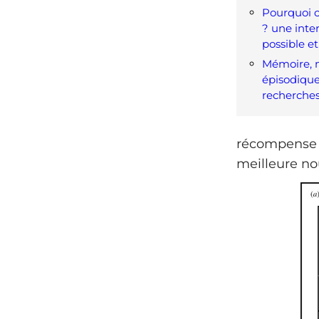
Pourquoi 
? une inte
possible et
Mémoire,
épisodique
recherche
récompense m
meilleure nou