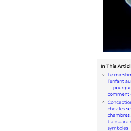
In This Articl
Le marshma
l’enfant 
— pourquoi
comment o
Conception
chez les se
chambres, 
transparen
symboles