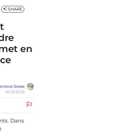
SHARE
t
ndre
emet en
nce
стина Гиева
18.09.2025
nts. Dans
é