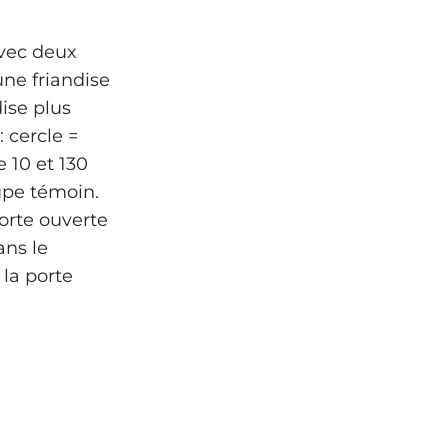
avec deux
une friandise
ise plus
 cercle =
 10 et 130
upe témoin.
porte ouverte
ans le
 la porte