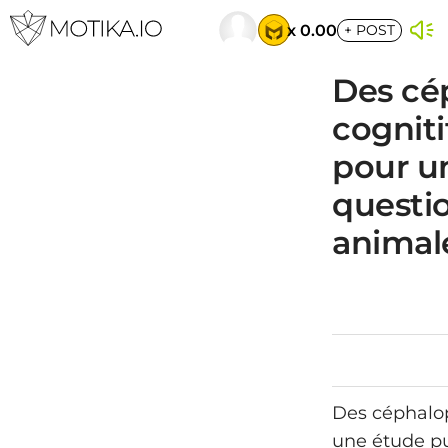
x 0.00
+
POST
Des cé
cogniti
pour u
questio
animal
Des céphalop
une étude pub