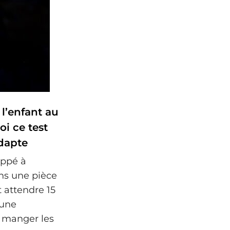
l’enfant au
i ce test
dapte
oppé à
ns une pièce
t attendre 15
 une
 manger les