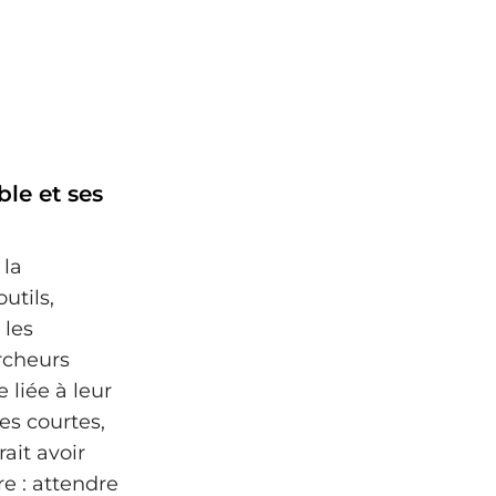
le et ses
 la
utils,
 les
ercheurs
 liée à leur
es courtes,
ait avoir
e : attendre