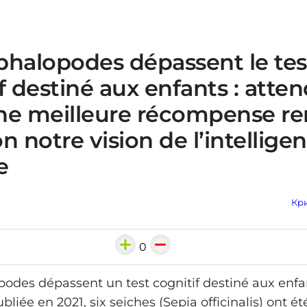
phalopodes dépassent le tes
f destiné aux enfants : atte
ne meilleure récompense r
n notre vision de l’intellige
e
Кри
0
odes dépassent un test cognitif destiné aux enfa
liée en 2021, six seiches (Sepia officinalis) ont ét