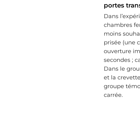
portes tra
Dans l’expér
chambres fer
moins souhai
prisée (une c
ouverture im
secondes ; c
Dans le group
et la crevett
groupe témoin
carrée.