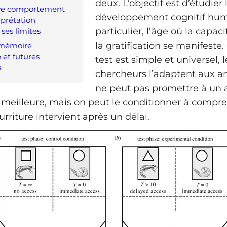
deux. L’objectif est d’étudier 
ce comportement
développement cognitif hum
rprétation
particulier, l’âge où la capaci
 ses limites
la gratification se manifest
 mémoire
 et futures
test est simple et universel, l
s
chercheurs l’adaptent aux a
ne peut pas promettre à un
eilleure, mais on peut le conditionner à compre
rriture intervient après un délai.