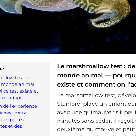
Le marshmallow test : de 
e:
monde animal — pourquo
llow test : de
existe et comment on l’a
au monde animal
 ce test existe et
Le marshmallow test, dével
n l’adapte
Stanford, place un enfant da
 de l’expérience
avec une guimauve : s’il peu
iches : deux
des portes
minutes sans céder, il reçoit
tes et des
deuxième guimauve et peut