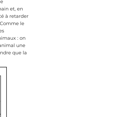
le
ain et, en
té à retarder
e. Comme le
es
nimaux : on
 animal une
ndre que la