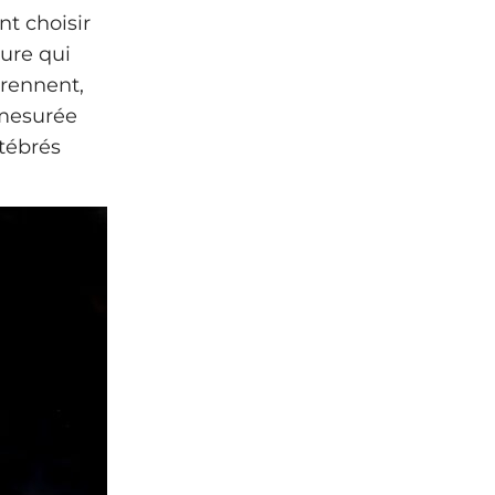
nt choisir
ure qui
prennent,
 mesurée
rtébrés