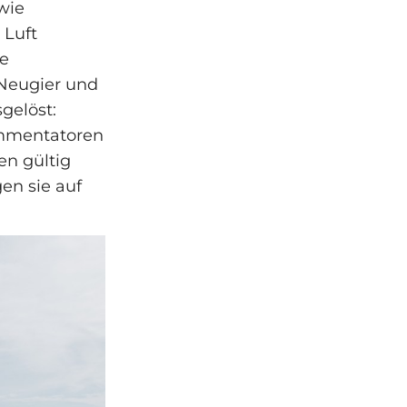
wie
 Luft
e
Neugier und
gelöst:
ommentatoren
en gültig
en sie auf