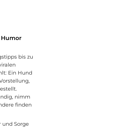
, Humor
stipps bis zu
iralen
hlt: Ein Hund
Vorstellung,
stellt.
ändig, nimm
ndere finden