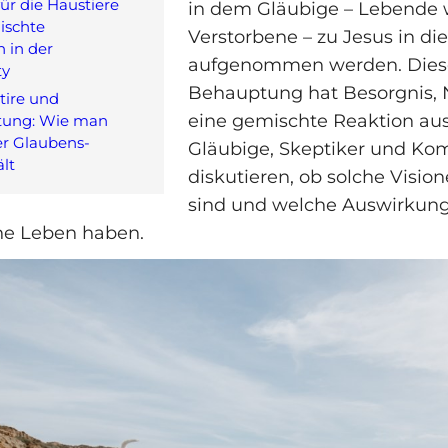
ür die Haustiere
in dem Gläubige – Lebende 
ischte
Verstorbene – zu Jesus in die
 in der
aufgenommen werden. Dies
y
Behauptung hat Besorgnis, 
atire und
eine gemischte Reaktion aus
tung: Wie man
ner Glaubens-
Gläubige, Skeptiker und K
lt
diskutieren, ob solche Vision
sind und welche Auswirkung
che Leben haben.