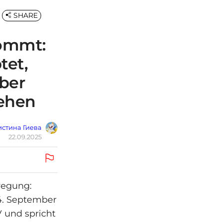
SHARE
kommt:
tet,
ber
ehen
стина Гиева
22.09.2025
fregung:
4. September
V und spricht