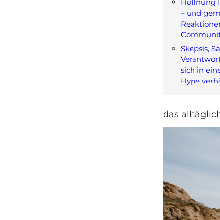
Hoffnung f
– und gem
Reaktionen
Communit
Skepsis, S
Verantwor
sich in ei
Hype verhä
das alltägli