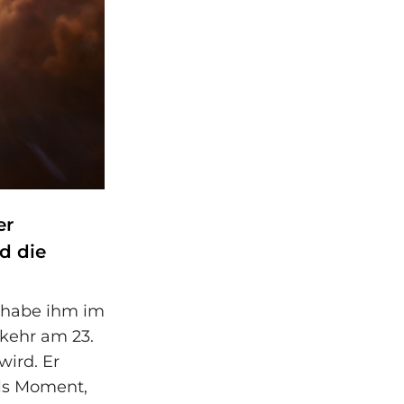
er
d die
s habe ihm im
kehr am 23.
wird. Er
als Moment,