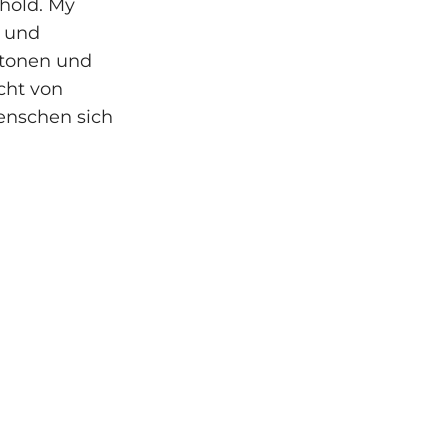
ehold. My
s und
etonen und
cht von
Menschen sich