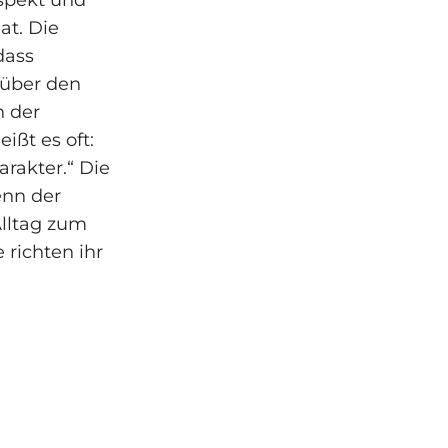
at. Die
dass
l über den
n der
ißt es oft:
rakter.“ Die
enn der
Alltag zum
 richten ihr