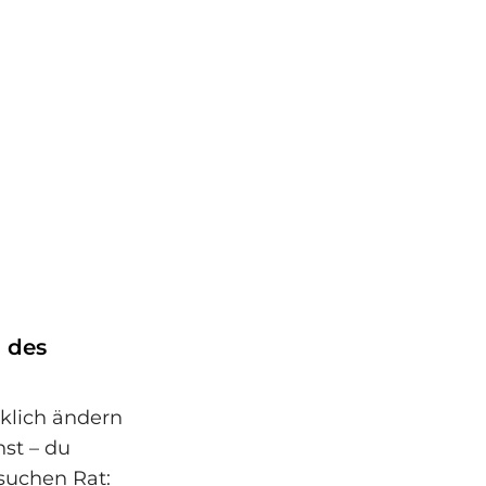
g des
rklich ändern
nst – du
 suchen Rat: