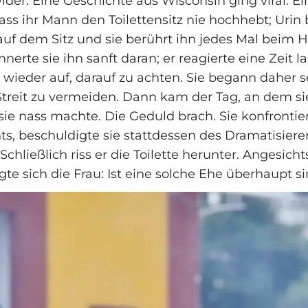
der. Eine Geschichte aus Wisconsin ging viral: Ei
ass ihr Mann den Toilettensitz nie hochhebt; Urin 
uf dem Sitz und sie berührt ihn jedes Mal beim H
nerte sie ihn sanft daran; er reagierte eine Zeit l
r wieder auf, darauf zu achten. Sie begann daher s
treit zu vermeiden. Dann kam der Tag, an dem sie
sie nass machte. Die Geduld brach. Sie konfrontier
ts, beschuldigte sie stattdessen des Dramatisiere
 Schließlich riss er die Toilette herunter. Angesicht
te sich die Frau: Ist eine solche Ehe überhaupt si