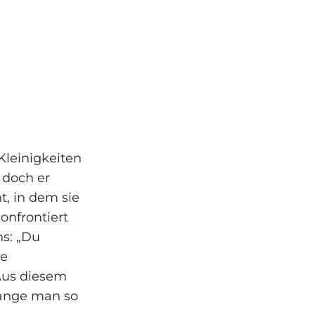
Kleinigkeiten
 doch er
, in dem sie
konfrontiert
ns: „Du
ie
 Aus diesem
 lange man so