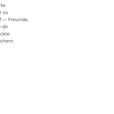
rte
r zu
f — Freunde,
 dir
ickle
chern.