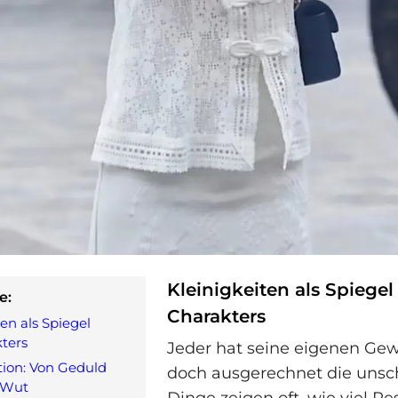
Kleinigkeiten als Spiegel
e:
Charakters
ten als Spiegel
ters
Jeder hat seine eigenen Ge
tion: Von Geduld
doch ausgerechnet die unsc
 Wut
Dinge zeigen oft, wie viel R