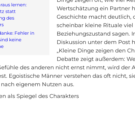
raus lernen:
Wertschätzung ein Partner h
tz statt
Geschichte macht deutlich, 
ng des
rs
scheinbar kleine Rituale vie
anke: Fehler in
Beziehungszustand sagen. I
sind keine
Diskussion unter dem Post he
he
„Kleine Dinge zeigen den Cha
Debatte zeigt außerdem: W
Gefühle des anderen nicht ernst nimmt, wird der 
t. Egoistische Männer verstehen das oft nicht, sie
 nach eigenem Nutzen aus.