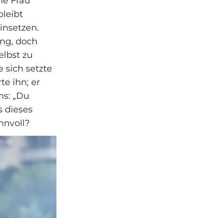
ne Frau
bleibt
insetzen.
ang, doch
elbst zu
 sich setzte
te ihn; er
ns: „Du
s dieses
nnvoll?