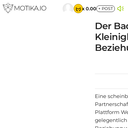
x 0.00
+
POST
Der Ba
Kleinig
Bezieh
Eine schein
Partnerschaf
Plattform Wei
gelegentlich