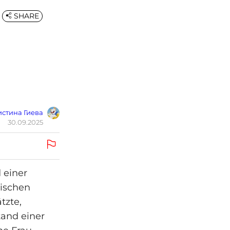
SHARE
стина Гиева
30.09.2025
 einer
sischen
tzte,
tand einer