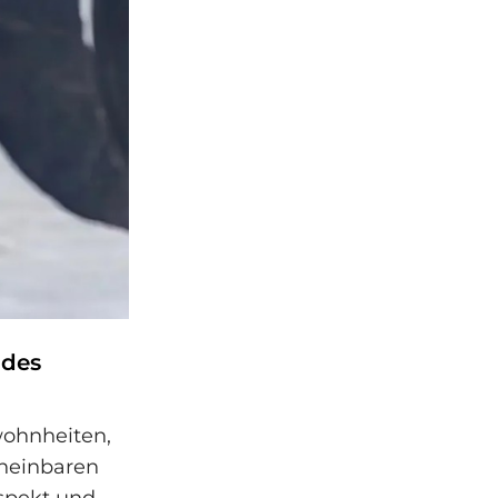
 des
wohnheiten,
heinbaren
espekt und