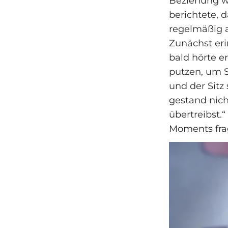
Beziehung wi
berichtete, d
regelmäßig a
Zunächst erin
bald hörte e
putzen, um S
und der Sitz 
gestand nich
übertreibst.“
Moments frag