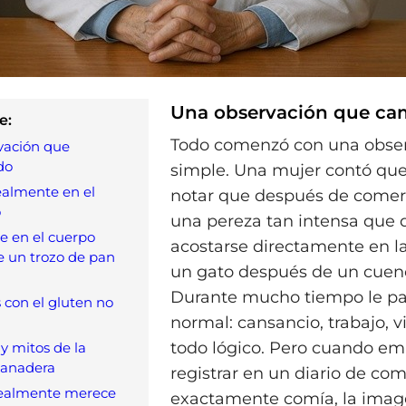
Una observación que ca
e:
Todo comenzó con una obse
vación que
do
simple. Una mujer contó qu
ealmente en el
notar que después de comer 
o
una pereza tan intensa que 
e en el cuerpo
acostarse directamente en la
 un trozo de pan
un gato después de un cuen
Durante mucho tiempo le pa
con el gluten no
normal: cansancio, trabajo, vi
todo lógico. Pero cuando e
y mitos de la
panadera
registrar en un diario de co
ealmente merece
exactamente comía, la image