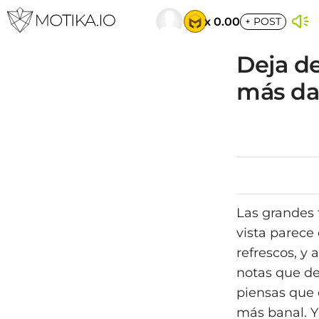
x 0.00
+
POST
Deja d
más da
Las grandes 
vista parece
refrescos, y
notas que de
piensas que e
más banal. Y