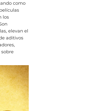
 blando como
películas
n los
 Son
as, elevan el
de aditivos
adores,
 sobre