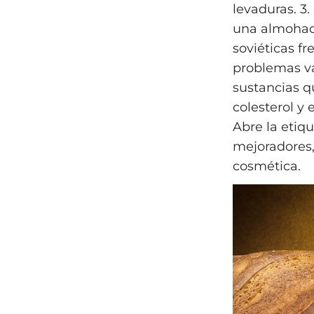
levaduras. 3
una almohada
soviéticas f
problemas va
sustancias q
colesterol y 
Abre la etiqu
mejoradores,
cosmética.