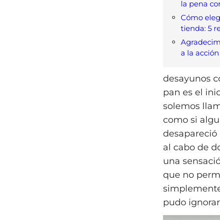
la pena c
Cómo elegi
tienda: 5 r
Agradecim
a la acción
desayunos co
pan es el ini
solemos llam
como si algui
desapareció 
al cabo de d
una sensació
que no permi
simplemente 
pudo ignorar