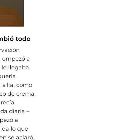
mbió todo
rvación
e empezó a
le llegaba
quería
 silla, como
co de crema.
recía
da diaria –
mpezó a
mida lo que
n se aclaró.