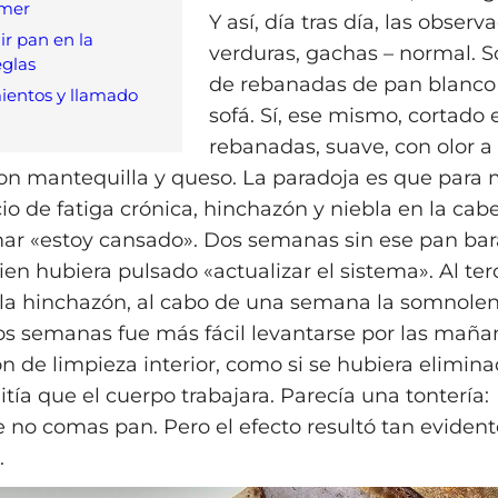
omer
Y así, día tras día, las observa
r pan en la
verduras, gachas – normal. S
eglas
de rebanadas de pan blanco 
ientos y llamado
sofá. Sí, ese mismo, cortado 
rebanadas, suave, con olor a 
n mantequilla y queso. La paradoja es que para
cio de fatiga crónica, hinchazón y niebla en la cab
ar «estoy cansado». Dos semanas sin ese pan bara
en hubiera pulsado «actualizar el sistema». Al ter
la hinchazón, al cabo de una semana la somnolenc
os semanas fue más fácil levantarse por las maña
n de limpieza interior, como si se hubiera elimina
tía que el cuerpo trabajara. Parecía una tontería:
no comas pan. Pero el efecto resultó tan evident
.