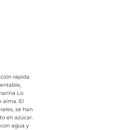
ción rápida
entable,
 harina Lo
n alma. El
rales, se han
to en azúcar.
 con agua y