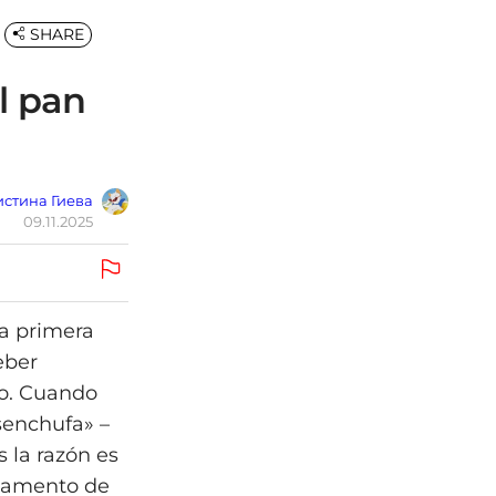
SHARE
l pan
стина Гиева
09.11.2025
a primera
eber
no. Cuando
senchufa» –
s la razón es
rtamento de