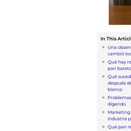
In This Articl
Una obser
cambió to
Qué hay r
pan barat
Qué suced
después de
blanco
Problemas 
digerido
Marketing 
industria 
Qué pan r