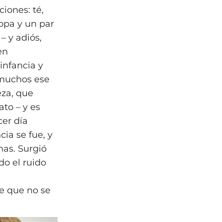
ciones: té,
opa y un par
– y adiós,
en
infancia y
 muchos ese
eza, que
to – y es
cer día
ia se fue, y
nas. Surgió
do el ruido
e que no se