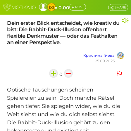
+
x 0.00
POST
SHARE
Dein erster Blick entscheidet, wie kreativ du
bist: Die Rabbit-Duck-Illusion offenbart
flexible Denkmuster — oder das Festhalten
an einer Perspektive.
Кристина Гиева
25.09.2025
0
Optische Täuschungen scheinen
Spielereien zu sein. Doch manche Rätsel
gehen tiefer: Sie spiegeln wider, wie du die
Welt siehst und wie du dich selbst siehst.
Die Rabbit-Duck-Illusion gehört zu den
bekanntesten und existiert seit