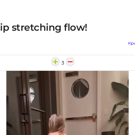
p stretching flow!
Кри
3