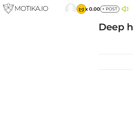
x 0.00
+
POST
Deep hi