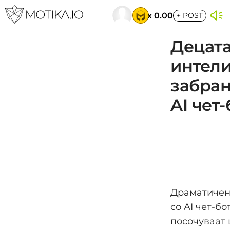
x 0.00
+
POST
Децата
интели
забран
AI чет
Драматичен 
со AI чет-б
посочуваат 