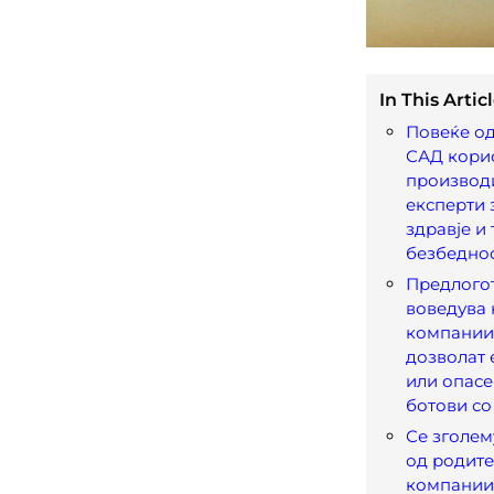
In This Articl
Повеќе од
САД корис
производ
експерти 
здравје и
безбедно
Предлого
воведува 
компании
дозволат 
или опасе
ботови со
Се зголем
од родите
компании