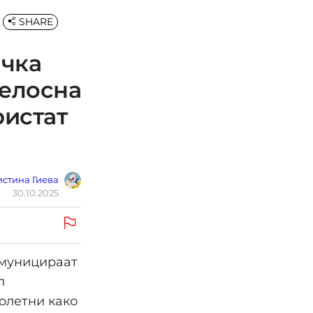
SHARE
ачка
целосна
ристат
стина Гиева
30.10.2025
омуницираат
л
олетни како