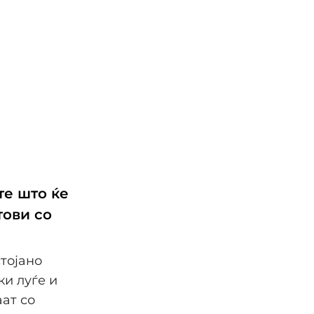
те што ќе
тови со
тојано
ки луѓе и
ат со