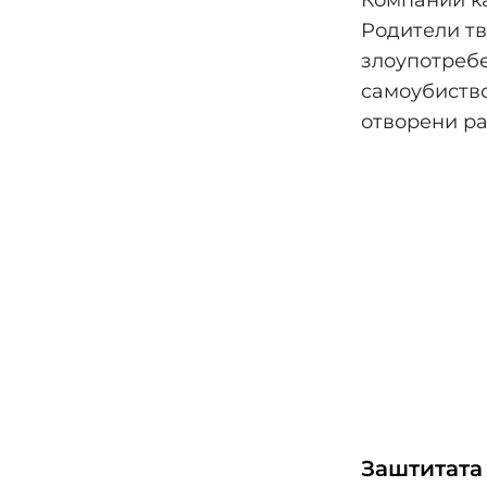
Компании ка
Родители тв
злоупотребе
самоубиство
отворени ра
Заштитата 