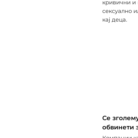
кривични и 
сексуално и
кај деца.
Се зголем
обвинети 