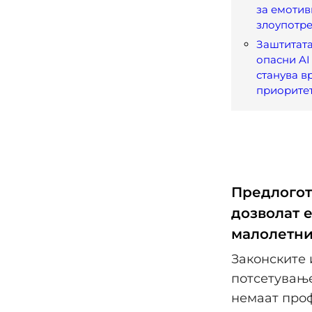
за емотив
злоупотре
Заштитата
опасни AI
станува в
приорите
Предлогот
дозволат е
малолетн
Законските 
потсетување
немаат проф