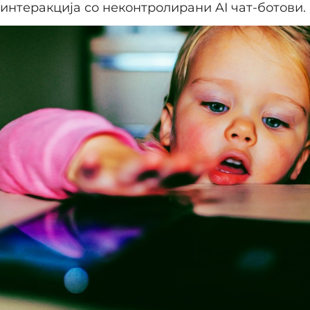
 интеракција со неконтролирани AI чат-ботови.