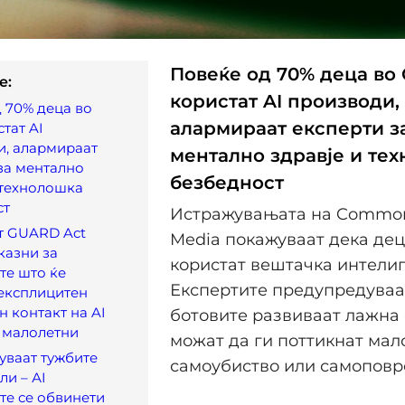
Повеќе од 70% деца во
e:
користат AI производи,
 70% деца во
алармираат експерти з
тат AI
и, алармираат
ментално здравје и те
за ментално
безбедност
 технолошка
ст
Истражувањата на Commo
т GUARD Act
Media покажуваат дека де
казни за
користат вештачка интелиг
те што ќе
Експертите предупредуваат
експлицитен
н контакт на AI
ботовите развиваат лажна 
 малолетни
можат да ги поттикнат мал
уваат тужбите
самоубиство или самоповр
ли – АI
те се обвинети