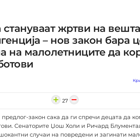
 стануваат жртви на вешт
генција – нов закон бара 
а на малолетниците да ко
-ботови
Кри
27
предлог-закон сака да ги спречи децата да к
отови. Сенаторите Џош Холи и Ричард Блумента
шокантни случаи на повредени и загинати мал