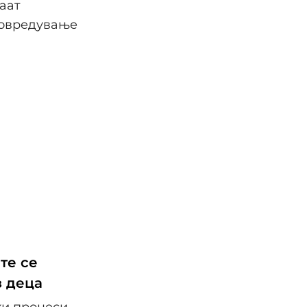
аат
повредување
те се
з деца