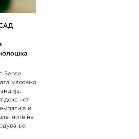
 САД
а
хнолошка
n Sense
цата масовно
енција.
 дека чет-
емпатија и
олетните на
едување.