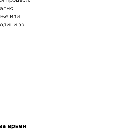
ки процеси.
уално
ање или
години за
ва врвен