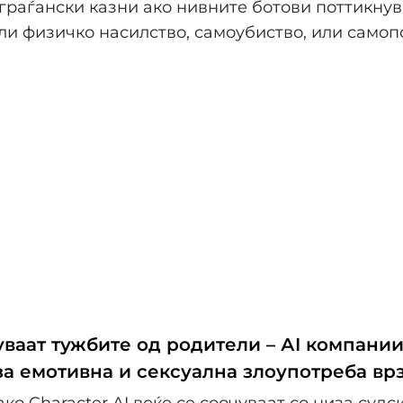
граѓански казни ако нивните ботови поттикнув
ли физичко насилство, самоубиство, или само
уваат тужбите од родители – АI компании
за емотивна и сексуална злоупотреба вр