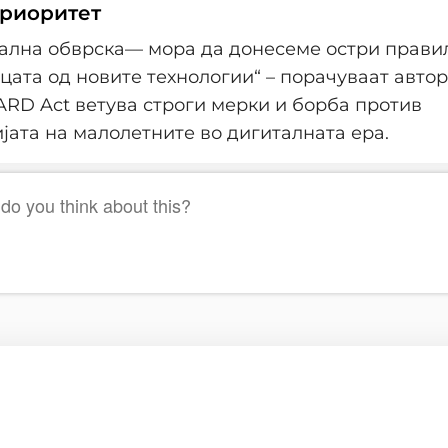
риоритет
ална обврска— мора да донесеме остри правил
цата од новите технологии“ – порачуваат автор
ARD Act ветува строги мерки и борба против
јата на малолетните во дигиталната ера.