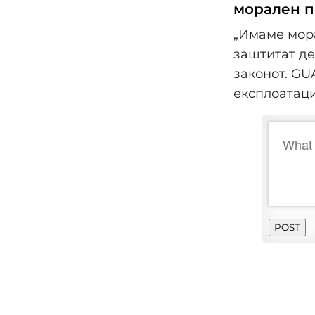
морален п
„Имаме мор
заштитат де
законот. GU
експлоатаци
POST