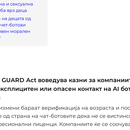
на и сексуална
ба врз деца
 на децата од
 чет-ботови
рвен морален
т
 GUARD Act воведува казни за компании
ксплицитен или опасен контакт на AI бо
и
измени бараат верификација на возраста и пос
 од страна на чат-ботовите дека не се вистинс
есионални лиценци. Компаниите ќе се соочува