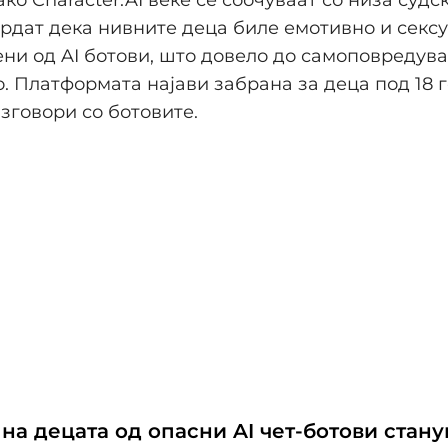
ко Character.AI веќе се соочуваат со низа судс
рдат дека нивните деца биле емотивно и секс
ни од AI ботови, што довело до самоповредув
. Платформата најави забрана за деца под 18 
зговори со ботовите.
на децата од опасни AI чет-ботови стану