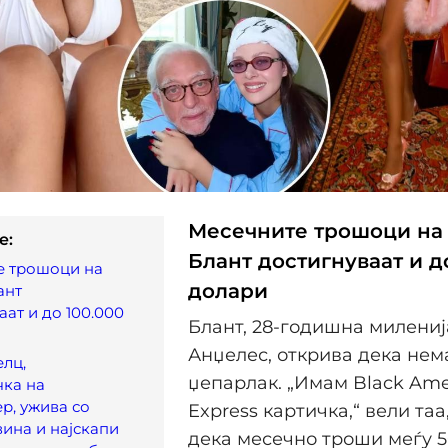
Месечните трошоци на
e:
Блант достигнуваат и д
е трошоци на
долари
ант
аат и до 100.000
Блант, 28-годишна милениј
Анџелес, открива дека нем
лц,
џепарлак. „Имам Black Ame
чка на
р, ужива со
Express картичка,“ вели таа
вина и најскапи
дека месечно троши меѓу 5