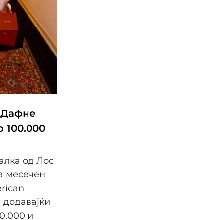
 Дафне
о 100.000
алка од Лос
а месечен
rican
, додавајќи
0.000 и