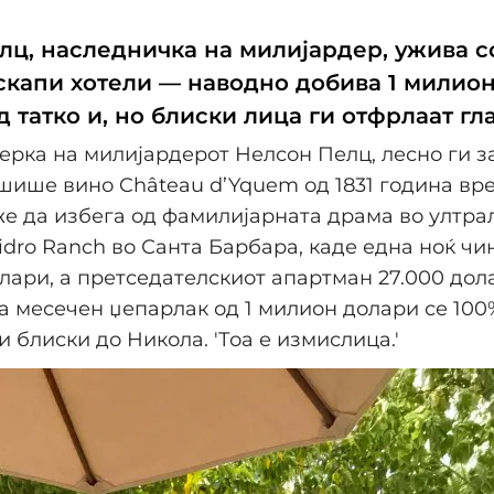
лц, наследничка на милијардер, ужива с
јскапи хотели — наводно добива 1 милио
 татко и, но блиски лица ги отфрлаат гл
 ќерка на милијардерот Нелсон Пелц, лесно ги 
шише вино Château d’Yquem од 1831 година вр
е да избега од фамилијарната драма во ултра
sidro Ranch во Санта Барбара, каде една ноќ чин
олари, а претседателскиот апартман 27.000 дол
за месечен џепарлак од 1 милион долари се 100
и блиски до Николa. 'Тоа е измислица.'