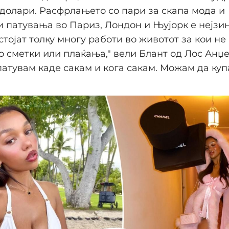
 долари. Расфрлањето со пари за скапа мода и
 патувања во Париз, Лондон и Њујорк е нејзи
стојат толку многу работи во животот за кои не
о сметки или плаќања," вели Блант од Лос Анџе
атувам каде сакам и кога сакам. Можам да ку