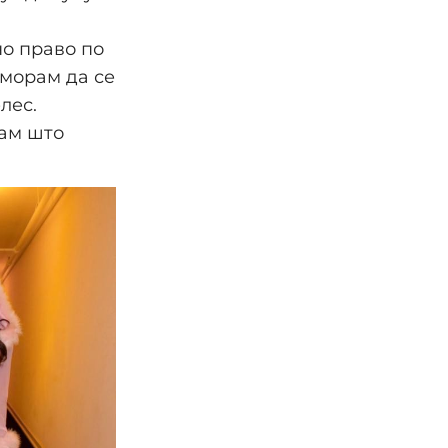
но право по
 морам да се
лес.
пам што