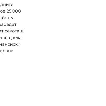
едните
 од 25.000
аботеа
езбедат
ат секогаш
одава дека
инансиски
нирана