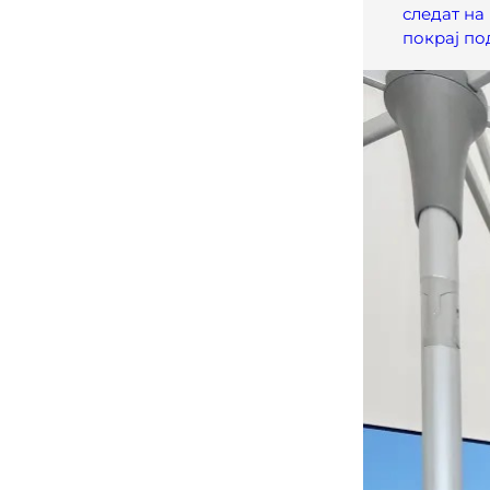
следат на
покрај п