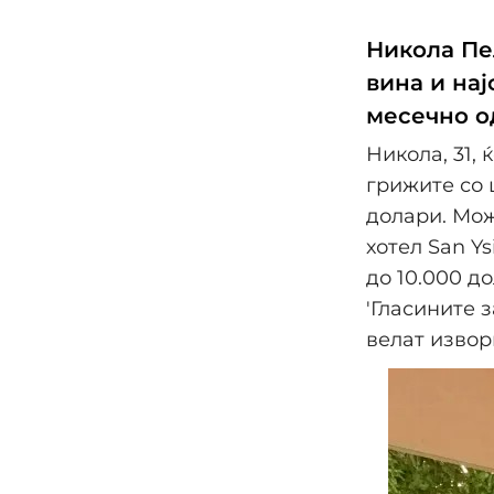
Николa Пе
вина и на
месечно од
Никола, 31,
грижите со 
долари. Мож
хотел San Y
до 10.000 д
'Гласините 
велат извор