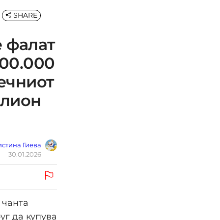
SHARE
е фалат
100.000
сечниот
илион
стина Гиева
30.01.2026
 чанта
руг да купува