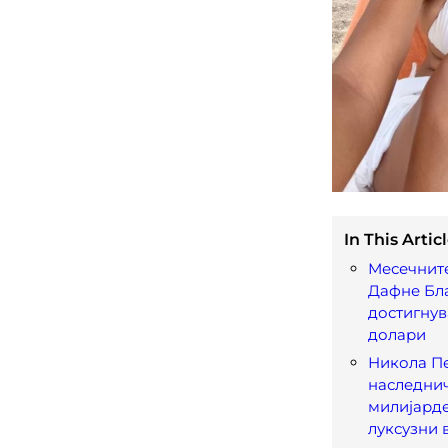
In This Articl
Месечнит
Дафне Бл
достигнув
долари
Николa Пе
наследни
милијарде
луксузни 