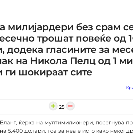
а милијардери без срам с
есечно трошат повеќе од 
, додека гласините за ме
ак на Николa Пелц од 1 м
 ги шокираат сите
Кри
25
Блант, ќерка на мултимилионери, посегнува по
а 5.400 долари, тоа за неа е исто како некој д