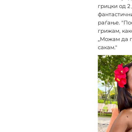
грицки од 2
фантастични
раѓање. "По
грижам, как
„Можам да п
сакам."