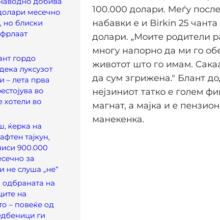
 наводно добива
100.000 долари. Меѓу посл
долари месечно
набавки е и Birkin 25 чанта
, но блиски
тфрлаат
долари. „Моите родители р
многу напорно да ми го об
ант гордо
животот што го имам. Сака
дека луксузот
да сум згрижена." Блант д
и – лета прва
рестојува во
нејзиниот татко е голем ф
е хотели во
магнат, а мајка и е пензио
манекенка.
, ќерка на
афтен тајкун,
иси 900.000
сечно за
и не слуша „не“
 одбраната на
ците на
то – повеќе од
едбеници ги