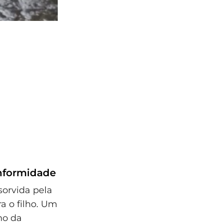
onformidade
sorvida pela
a o filho. Um
ho da