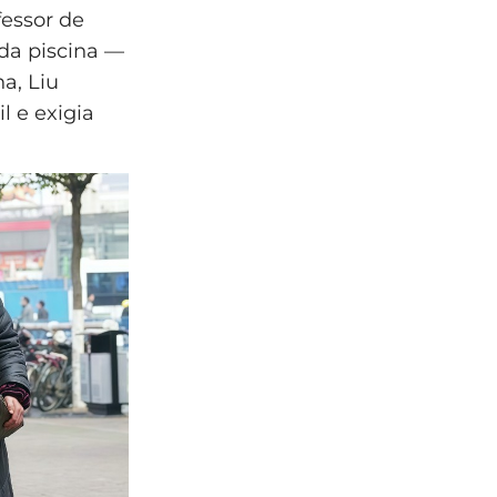
fessor de
da piscina —
a, Liu
l e exigia