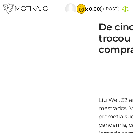
x 0.00
+
POST
De cinc
trocou 
compr
Liu Wei, 32 
mestrados. V
prometia suc
pandemia, c