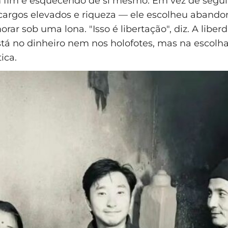
 fim e esquecendo de si mesmo. Em vez de segui
argos elevados e riqueza — ele escolheu abandon
orar sob uma lona. "Isso é libertação", diz. A libe
tá no dinheiro nem nos holofotes, mas na escolha
ica.