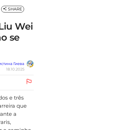
SHARE
Liu Wei
ão se
стина Гиева
18.10.2025
dos e três
rreira que
rante a
ris,