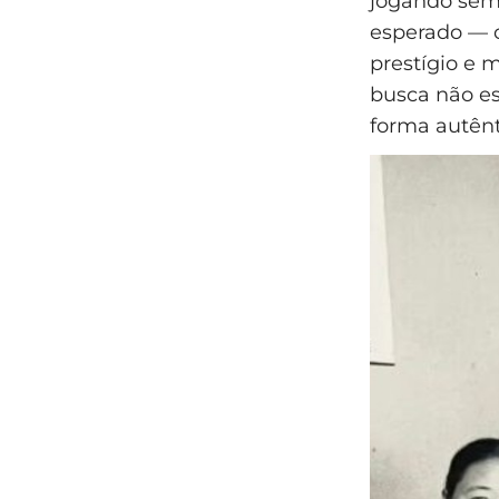
jogando sem
esperado — c
prestígio e m
busca não es
forma autênt