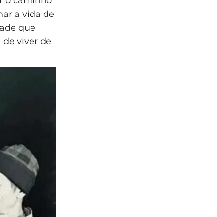
r o caminho
ar a vida de
rdade que
 de viver de