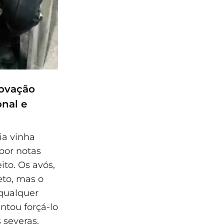
rovação
nal e
ia vinha
por notas
to. Os avós,
eto, mas o
 qualquer
entou forçá-lo
 severas.