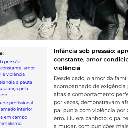
Infância sob pressão: ap
e:
constante, amor condicio
ob pressão:
violência
 constante, amor
 e violência
Desde cedo, o amor da famíl
elândia à pauta
acompanhado de exigência 
 cobrança pela
altas e comportamento perfei
ade
por vezes, demonstravam af
de profissional
hamado interior
pai punia com violência por
ça em campo
erro. Liu era canhoto; o pai t
nimalismo,
a mudar, com punições mais