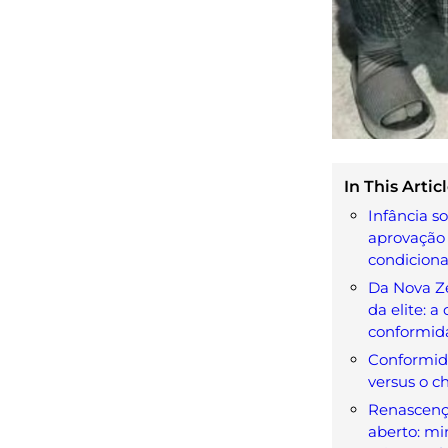
In This Articl
Infância s
aprovação
condicional
Da Nova Z
da elite: a
conformid
Conformida
versus o c
Renascen
aberto: mi