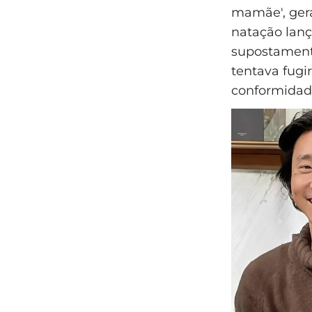
mamãe', gera
natação lanç
supostamente
tentava fugir
conformidade