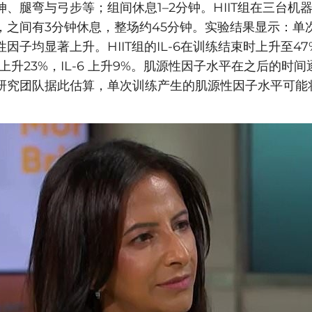
、腿弯与弓步等；组间休息1–2分钟。HIIT组在三台机
，之间有3分钟休息，整场约45分钟。实验结果显示：单
因子均显著上升。HIIT组的IL-6在训练结束时上升至4
in 上升23%，IL-6 上升9%。肌源性因子水平在之后的时
研究团队据此估算，单次训练产生的肌源性因子水平可能
。