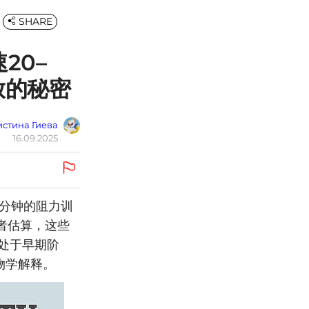
SHARE
20–
放的秘密
стина Гиева
16.09.2025
5分钟的阻力训
者估算，这些
仍处于早期阶
物学解释。