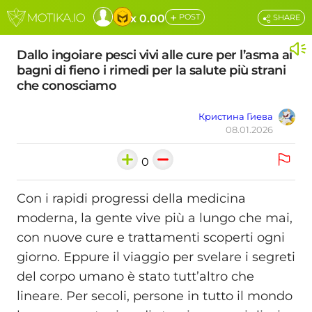
+
x 0.00
POST
SHARE
Dallo ingoiare pesci vivi alle cure per l’asma ai
bagni di fieno i rimedi per la salute più strani
che conosciamo
Кристина Гиева
08.01.2026
0
Con i rapidi progressi della medicina
moderna, la gente vive più a lungo che mai,
con nuove cure e trattamenti scoperti ogni
giorno. Eppure il viaggio per svelare i segreti
del corpo umano è stato tutt’altro che
lineare. Per secoli, persone in tutto il mondo